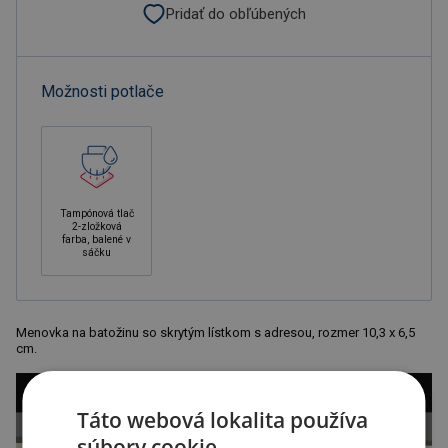
Pridať do obľúbených
Možnosti potlače
Tampónová tlač
2-zložková
farba, balené v
sáčku
Menovka na batožinu so skrytým lístkom s adresou, rozmer 10,3 x 6,5
cm.
Táto webová lokalita používa
súbory cookie.