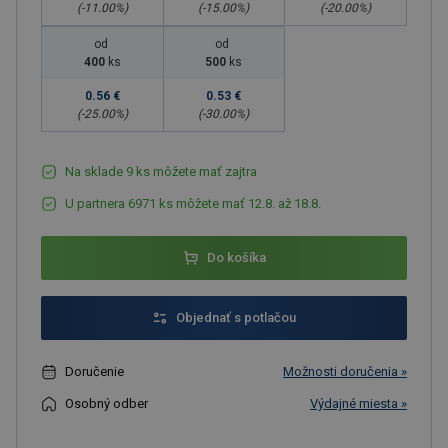
(-
11.00
%)
(-
15.00
%)
(-
20.00
%)
od
od
400
ks
500
ks
0.56 €
0.53 €
(-
25.00
%)
(-
30.00
%)
Na sklade 9 ks môžete mať zajtra
U partnera 6971 ks môžete mať 12.8. až 18.8.
Do košíka
Objednať s potlačou
Doručenie
Možnosti doručenia »
Osobný odber
Výdajné miesta »