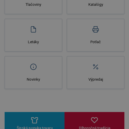
Tlačoviny
Katalógy
Nakupovať
Letáky
Potlač
Novinky
Výpredaj
Široká ponuka tovaru
Dlhoročná tradícia