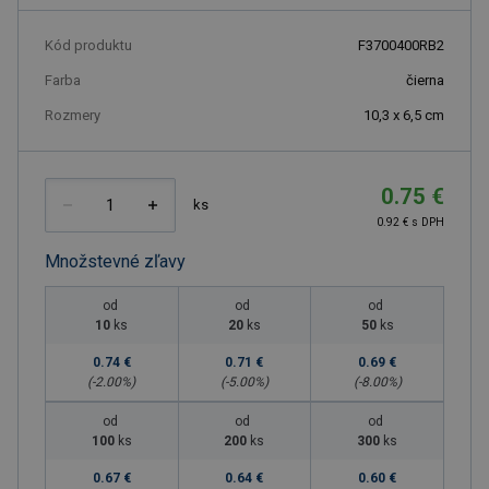
Kód produktu
F3700400RB2
Farba
čierna
Rozmery
10,3 x 6,5 cm
0.75 €
ks
0.92 € s DPH
Množstevné zľavy
od
od
od
10
ks
20
ks
50
ks
0.74 €
0.71 €
0.69 €
(-
2.00
%)
(-
5.00
%)
(-
8.00
%)
od
od
od
100
ks
200
ks
300
ks
0.67 €
0.64 €
0.60 €