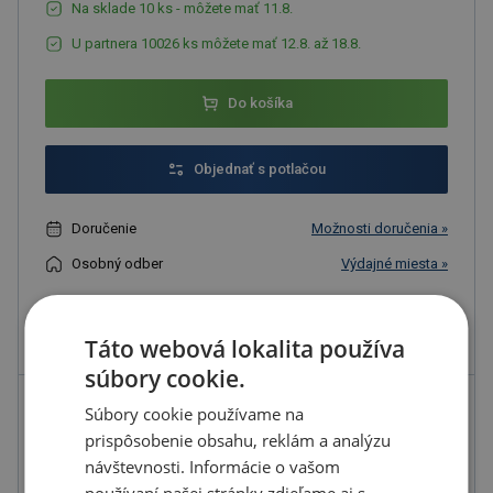
Na sklade 10 ks - môžete mať 11.8.
U partnera 10026 ks môžete mať 12.8. až 18.8.
Do košíka
Objednať s potlačou
Doručenie
Možnosti doručenia »
Osobný odber
Výdajné miesta »
Pridať do obľúbených
Táto webová lokalita používa
súbory cookie.
Súbory cookie používame na
Možnosti potlače
prispôsobenie obsahu, reklám a analýzu
návštevnosti. Informácie o vašom
používaní našej stránky zdieľame aj s