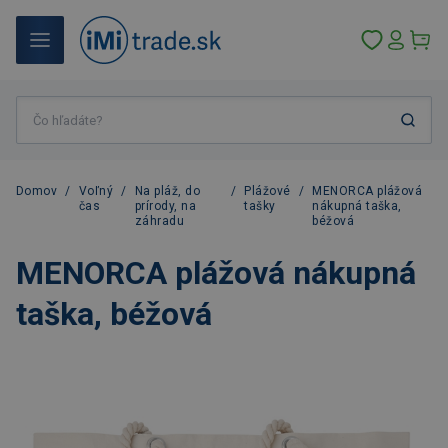
Domov
/
Voľný
/
Na pláž, do
/
Plážové
/
MENORCA plážová
čas
prírody, na
tašky
nákupná taška,
záhradu
béžová
MENORCA plážová nákupná
taška, béžová