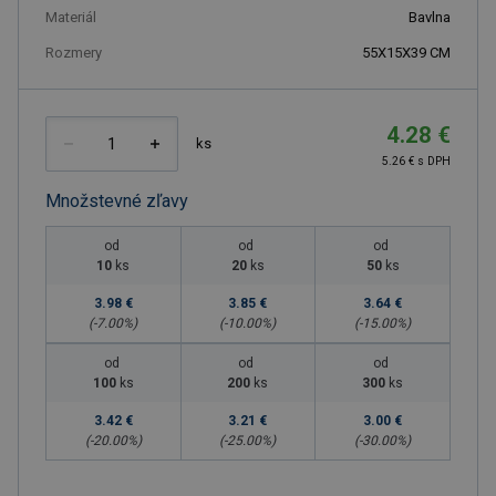
Materiál
Bavlna
Rozmery
55X15X39 CM
4.28 €
ks
5.26 € s DPH
Množstevné zľavy
od
od
od
10
ks
20
ks
50
ks
3.98 €
3.85 €
3.64 €
(-
7.00
%)
(-
10.00
%)
(-
15.00
%)
od
od
od
100
ks
200
ks
300
ks
3.42 €
3.21 €
3.00 €
(-
20.00
%)
(-
25.00
%)
(-
30.00
%)