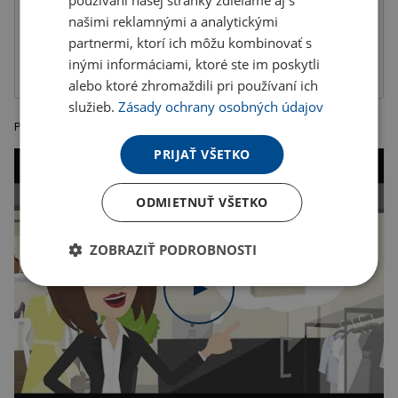
našimi reklamnými a analytickými
partnermi, ktorí ich môžu kombinovať s
Digitálna
Transférová
transferová tlač
priama tlač
inými informáciami, ktoré ste im poskytli
alebo ktoré zhromaždili pri používaní ich
služieb.
Zásady ochrany osobných údajov
Plážová alebo nákupná taška z bavlny 220gr / m. Krútená držadlá.
PRIJAŤ VŠETKO
ODMIETNUŤ VŠETKO
ZOBRAZIŤ PODROBNOSTI