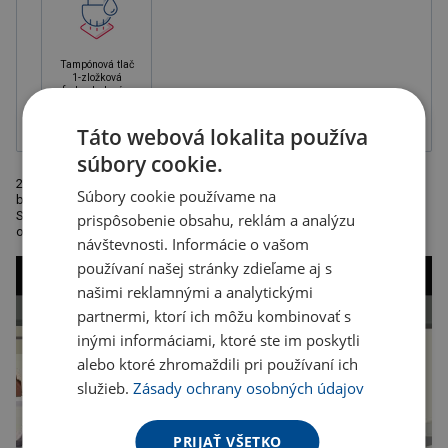
Tampónová tlač
1-zložková
farba, balené v
krabičke
Táto webová lokalita používa
súbory cookie.
2 dielna sada na pizzu obsahujúca špeciálne nôž na krájanie pizze a
Súbory cookie používame na
bežný nôž s plastovou rukoväťou a čepeľou z nehrdzavejúcej ocele.
Súčasťou balenia je aj recept na pizzu vytlačený na ekologický
prispôsobenie obsahu, reklám a analýzu
obal.Rozměr: 16,8 x 2,5 x 25,5 cm. Odporúčaná technológia
návštevnosti. Informácie o vašom
používaní našej stránky zdieľame aj s
našimi reklamnými a analytickými
partnermi, ktorí ich môžu kombinovať s
inými informáciami, ktoré ste im poskytli
alebo ktoré zhromaždili pri používaní ich
služieb.
Zásady ochrany osobných údajov
PRIJAŤ VŠETKO