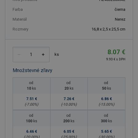
Farba
čierna
Materiál
Nerez
Rozmery
16,8 x 2,5 x 25,5 cm
8.07 €
ks
9.93 € s DPH
Množstevné zľavy
od
od
od
10
ks
20
ks
50
ks
7.51 €
7.26 €
6.86 €
(-
7.00
%)
(-
10.00
%)
(-
15.00
%)
od
od
od
100
ks
200
ks
300
ks
6.46 €
6.05 €
5.65 €
(-
20.00
%)
(-
25.00
%)
(-
30.00
%)