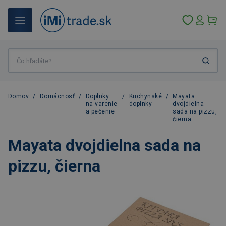
Domov
/
Domácnosť
/
Doplnky
/
Kuchynské
/
Mayata
na varenie
doplnky
dvojdielna
a pečenie
sada na pizzu,
čierna
Mayata dvojdielna sada na
pizzu, čierna