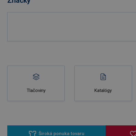
Značky
Tlačoviny
Katalógy
Široká ponuka tovaru