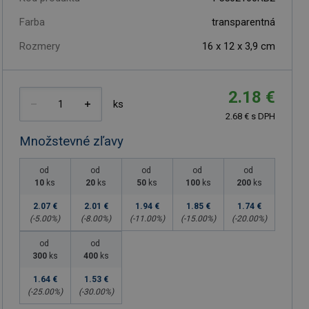
Farba
transparentná
Rozmery
16 x 12 x 3,9 cm
2.18 €
ks
2.68 € s DPH
Množstevné zľavy
od
od
od
od
od
10
ks
20
ks
50
ks
100
ks
200
ks
2.07 €
2.01 €
1.94 €
1.85 €
1.74 €
(-
5.00
%)
(-
8.00
%)
(-
11.00
%)
(-
15.00
%)
(-
20.00
%)
od
od
300
ks
400
ks
1.64 €
1.53 €
(-
25.00
%)
(-
30.00
%)