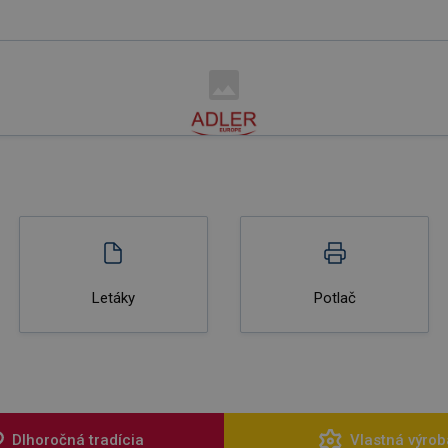
Letáky
Potlač
Dlhoročná tradícia
Vlastná výrob