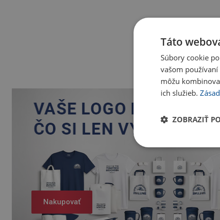
Táto webová
Súbory cookie po
vašom používaní n
môžu kombinovať s
ich služieb.
Zásad
ZOBRAZIŤ P
Nakupovať