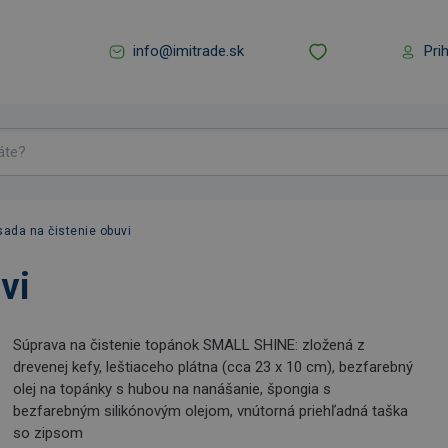
info@imitrade.sk
Pri
sada na čistenie obuvi
vi
Súprava na čistenie topánok SMALL SHINE: zložená z
drevenej kefy, leštiaceho plátna (cca 23 x 10 cm), bezfarebný
olej na topánky s hubou na nanášanie, špongia s
bezfarebným silikónovým olejom, vnútorná priehľadná taška
so zipsom