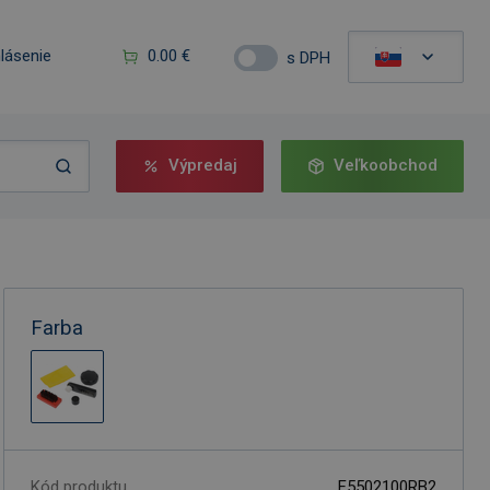
hlásenie
0.00 €
s DPH
Výpredaj
Veľkoobchod
Farba
Kód produktu
F5502100RB2