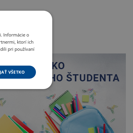
. Informácie o
tnermi, ktorí ich
ili pri používaní
JAŤ VŠETKO