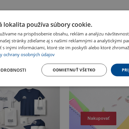
 lokalita používa súbory cookie.
užívame na prispôsobenie obsahu, reklám a analýzu návštevnosti
ašej stránky zdieľame aj s našimi reklamnými a analytickými par
 inými informáciami, ktoré ste im poskytli alebo ktoré zhromažd
y ochrany osobných údajov
ODROBNOSTI
ODMIETNUŤ VŠETKO
PRI
Nakupovať