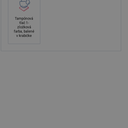
Tampónová
tlač 1-
zložková
farba, balené
v krabičke