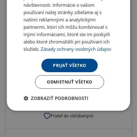
400
ks
500
ks
návštevnosti. Informácie o vašom
používaní našej stránky zdieľame aj s
0.44 €
0.41 €
našimi reklamnými a analytickými
(-
25.00
%)
(-
30.00
%)
partnermi, ktorí ich môžu kombinovať s
inými informáciami, ktoré ste im poskytli
U partnera 25243 ks môžete mať 12.8. až 18.8.
alebo ktoré zhromaždili pri používaní ich
služieb.
Zásady ochrany osobných údajov
Do košíka
PRIJAŤ VŠETKO
Objednať s potlačou
ODMIETNUŤ VŠETKO
Doručenie
Možnosti doručenia »
ZOBRAZIŤ PODROBNOSTI
Osobný odber
Výdajné miesta »
Pridať do obľúbených