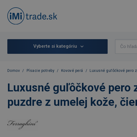
Vyberte si kategóriu
Domov
/
Písacie potreby
/
Kovové perá
/
Luxusné guľôčkové pero zn
Luxusné guľôčkové pero z
puzdre z umelej kože, čie