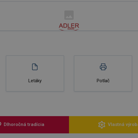
Letáky
Potlač
Dlhoročná tradícia
Vlastná výrob