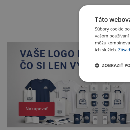
Táto webová
Súbory cookie po
vašom používaní n
môžu kombinovať s
ich služieb.
Zásad
ZOBRAZIŤ P
Nakupovať