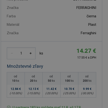
Značka
FERRAGHINI
Farba
čierna
Materiál
Plast
Značka
Ferraghini
14.27 €
ks
17.55 € s DPH
Množstevné zľavy
od
od
od
od
od
10
ks
20
ks
50
ks
100
ks
200
ks
12.84 €
12.13 €
11.42 €
10.70 €
9.99 €
(-
10.00
%)
(-
15.00
%)
(-
20.00
%)
(-
25.00
%)
(-
30.00
%)
U partnera 183 ks môžete mať 11.8. až 17.8.