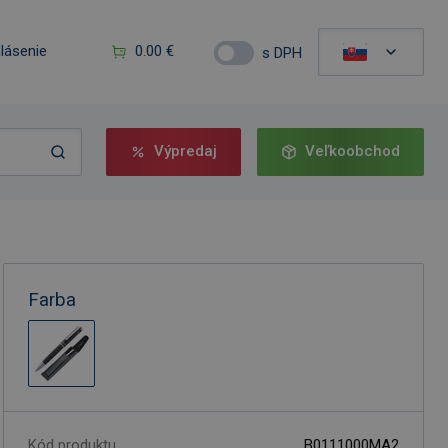
hlásenie
0.00 €
s DPH
Výpredaj
Veľkoobchod
Farba
Kód produktu
B0111000MA2