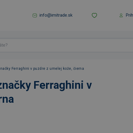
info@imitrade.sk
Pri
ačky Ferraghini v puzdre z umelej kože, čierna
načky Ferraghini v
rna