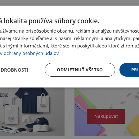
 lokalita používa súbory cookie.
užívame na prispôsobenie obsahu, reklám a analýzu návštevnosti
ašej stránky zdieľame aj s našimi reklamnými a analytickými par
 inými informáciami, ktoré ste im poskytli alebo ktoré zhromažd
y ochrany osobných údajov
ODROBNOSTI
ODMIETNUŤ VŠETKO
PRI
Nakupovať