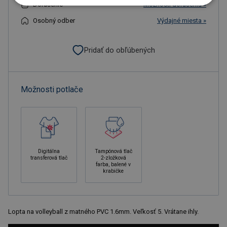
Doručenie
Možnosti doručenia »
Osobný odber
Výdajné miesta »
Pridať do obľúbených
Možnosti potlače
Digitálna
Tampónová tlač
transferová tlač
2-zložková
farba, balené v
krabičke
Lopta na volleyball z matného PVC 1.6mm. Veľkosť 5. Vrátane ihly.