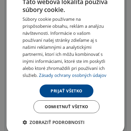
Táto webová lokalita používa
Množstevné zľavy
súbory cookie.
od
od
od
Súbory cookie používame na
10
ks
20
ks
50
ks
prispôsobenie obsahu, reklám a analýzu
7.12 €
6.89 €
6.51 €
návštevnosti. Informácie o vašom
(-
7.00
%)
(-
10.00
%)
(-
15.00
%)
používaní našej stránky zdieľame aj s
našimi reklamnými a analytickými
od
od
od
100
ks
200
ks
300
ks
partnermi, ktorí ich môžu kombinovať s
inými informáciami, ktoré ste im poskytli
6.13 €
5.74 €
5.36 €
alebo ktoré zhromaždili pri používaní ich
(-
20.00
%)
(-
25.00
%)
(-
30.00
%)
služieb.
Zásady ochrany osobných údajov
U partnera 50690 ks môžete mať 11.8. až 17.8.
PRIJAŤ VŠETKO
Do košíka
ODMIETNUŤ VŠETKO
Objednať s potlačou
ZOBRAZIŤ PODROBNOSTI