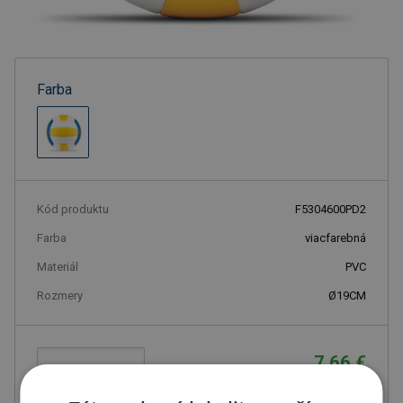
Farba
Kód produktu
F5304600PD2
Farba
viacfarebná
Materiál
PVC
Rozmery
Ø19CM
7.66 €
ks
9.42 € s DPH