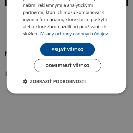
našimi reklamnými a analytickými
partnermi, ktorí ich môžu kombinovať s
inými informáciami, ktoré ste im poskytli
Kopírovať odkaz
alebo ktoré zhromaždili pri používaní ich
služieb.
Zásady ochrany osobných údajov
PRIJAŤ VŠETKO
Najpredávanejšie
ODMIETNUŤ VŠETKO
ZOBRAZIŤ PODROBNOSTI