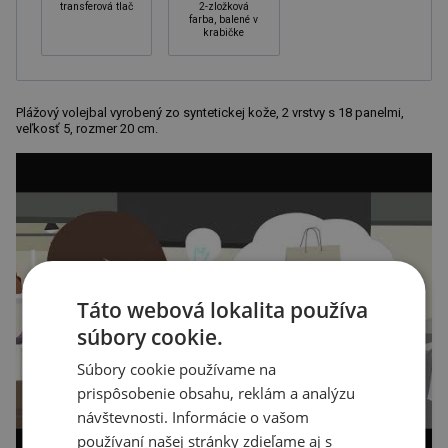
transferová tlač
2-zložková
farba, balené v
krabičke
Plážový volejbal vyrobený zo syntetickej kože, 2 vrstvy s 18 panelmi,
veľkosť 5, rozmer 20 cm.
Táto webová lokalita používa
súbory cookie.
Súbory cookie používame na
prispôsobenie obsahu, reklám a analýzu
návštevnosti. Informácie o vašom
používaní našej stránky zdieľame aj s