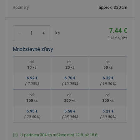
Rozmery
approx. Ø20 cm
7.44 €
ks
9.15 € s DPH
Množstevné zľavy
od
od
od
10
ks
20
ks
50
ks
6.92 €
6.70 €
6.32 €
(-
7.00
%)
(-
10.00
%)
(-
15.00
%)
od
od
od
100
ks
200
ks
300
ks
5.95 €
5.58 €
5.21 €
(-
20.00
%)
(-
25.00
%)
(-
30.00
%)
U partnera 304 ks môžete mať 12.8. až 18.8.