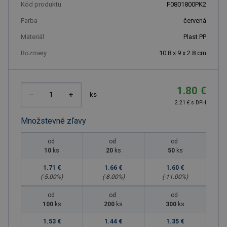
Kód produktu
F0801800PK2
Farba
červená
Materiál
Plast PP
Rozmery
10.8 x 9 x 2.8 cm
1.80 €
ks
2.21 € s DPH
Množstevné zľavy
od
od
od
10
ks
20
ks
50
ks
1.71 €
1.66 €
1.60 €
(-
5.00
%)
(-
8.00
%)
(-
11.00
%)
od
od
od
100
ks
200
ks
300
ks
1.53 €
1.44 €
1.35 €