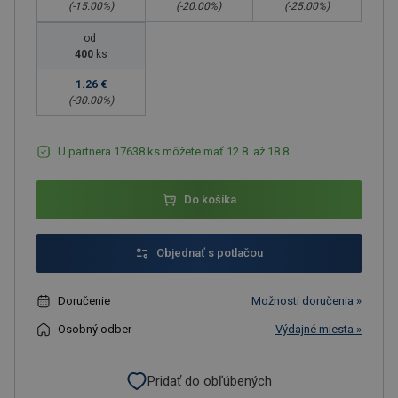
(-
15.00
%)
(-
20.00
%)
(-
25.00
%)
od
400
ks
1.26 €
(-
30.00
%)
U partnera 17638 ks môžete mať 12.8. až 18.8.
Do košíka
Objednať s potlačou
Doručenie
Možnosti doručenia »
Osobný odber
Výdajné miesta »
Pridať do obľúbených