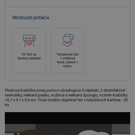
Možnosti potlače
UV tlač na
Tampónová tlač
farebný podklad
1-zložková
farba, balené v
sáčku
Plastová krabička prvej pomoci obsahujúca 5 náplastí, 2 dezinfekčné
vankúšiky, netkanú pásku, nožnice a netkanú špongiu, rozmer krabičky
10,7 x 9,1 x 3,6 cm. Tovar možno objednať len v násobkoch kartóna - 50
ks.