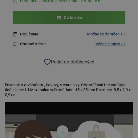
U partnera 30608 ks môžete mať 12.8. až 18.8.
Do košíka
Doručenie
Možnosti doručenia »
Osobný odber
Výdajné miesta »
Pridať do obľúbených
Prívesok s otváračom , kovový, v tvare slzy. Odporúčaná technológia
tlače: laser L1 Maximálna veľkosť tlače: 15 x 25 mm Rozmery: 8,5 x 2,9 x
0,9 cm.