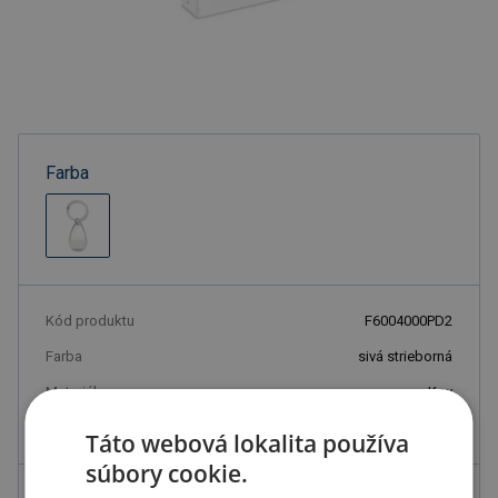
Farba
Kód produktu
F6004000PD2
Farba
sivá strieborná
Materiál
Kov
Rozmery
8,5X2,9X0,9 CM
Táto webová lokalita používa
súbory cookie.