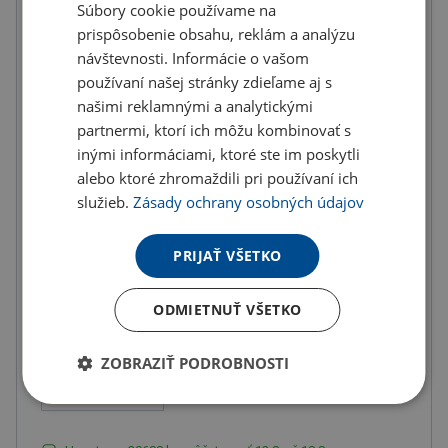
1.18 €
Súbory cookie používame na
ks
prispôsobenie obsahu, reklám a analýzu
1.45 € s DPH
návštevnosti. Informácie o vašom
Množstevné zľavy
používaní našej stránky zdieľame aj s
našimi reklamnými a analytickými
od
od
od
partnermi, ktorí ich môžu kombinovať s
10
ks
20
ks
50
ks
inými informáciami, ktoré ste im poskytli
1.12 €
1.09 €
1.05 €
alebo ktoré zhromaždili pri používaní ich
(-
5.00
%)
(-
8.00
%)
(-
11.00
%)
služieb.
Zásady ochrany osobných údajov
od
od
od
100
ks
200
ks
300
ks
PRIJAŤ VŠETKO
1.00 €
0.94 €
0.89 €
(-
15.00
%)
(-
20.00
%)
(-
25.00
%)
ODMIETNUŤ VŠETKO
od
400
ks
ZOBRAZIŤ PODROBNOSTI
0.83 €
(-
30.00
%)