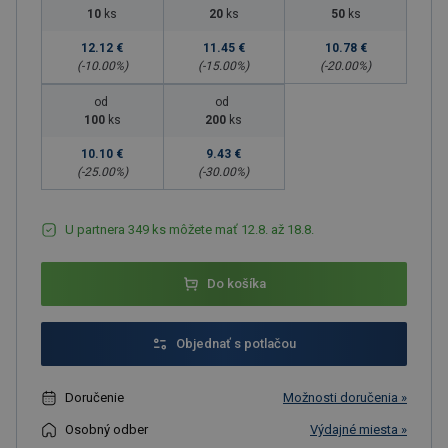
10
ks
20
ks
50
ks
12.12 €
11.45 €
10.78 €
(-
10.00
%)
(-
15.00
%)
(-
20.00
%)
od
od
100
ks
200
ks
10.10 €
9.43 €
(-
25.00
%)
(-
30.00
%)
U partnera 349 ks môžete mať 12.8. až 18.8.
Do košíka
Objednať s potlačou
Doručenie
Možnosti doručenia »
Osobný odber
Výdajné miesta »