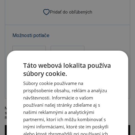
Pridať do obľúbených
Možnosti potlače
Táto webová lokalita používa
súbory cookie.
Gravír
Tampónová tlač
2-zložková
farba, balené v
Súbory cookie používame na
sáčku
prispôsobenie obsahu, reklám a analýzu
návštevnosti. Informácie o vašom
používaní našej stránky zdieľame aj s
Mark Twain guľôčkové pero s otáčacím mechanizmom, modrou tuhou,
našimi reklamnými a analytickými
strieborným karbónovým dizajnom, balené v štýlovo zladenej krabičke.
Rozmer : 18 × 7,2 × 3 cm. Odporúčaná technológia tlače: gravír
partnermi, ktorí ich môžu kombinovať s
inými informáciami, ktoré ste im poskytli
alebo ktoré zhromaždili pri používaní ich