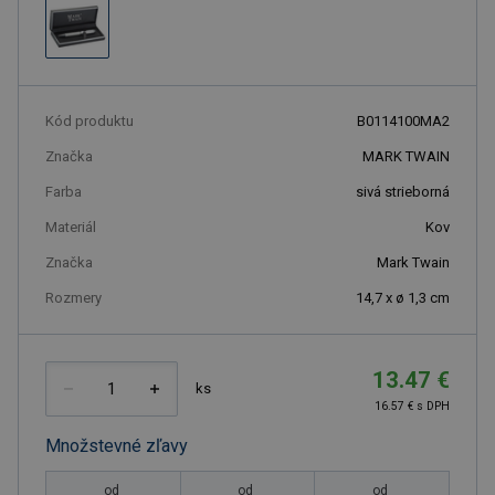
Kód produktu
B0114100MA2
Značka
MARK TWAIN
Farba
sivá strieborná
Materiál
Kov
Značka
Mark Twain
Rozmery
14,7 x ø 1,3 cm
13.47 €
ks
16.57 € s DPH
Množstevné zľavy
od
od
od