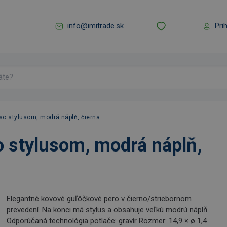
info@imitrade.sk
Pri
so stylusom, modrá náplň, čierna
 stylusom, modrá náplň,
Elegantné kovové guľôčkové pero v čierno/striebornom
prevedení. Na konci má stylus a obsahuje veľkú modrú náplň.
Odporúčaná technológia potlače: gravír Rozmer: 14,9 × ø 1,4