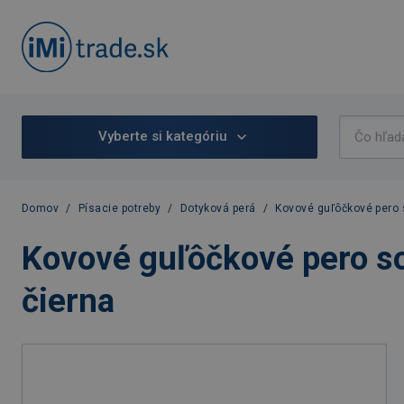
Vyberte si kategóriu
Domov
/
Písacie potreby
/
Dotyková perá
/
Kovové guľôčkové pero 
Kovové guľôčkové pero so
čierna