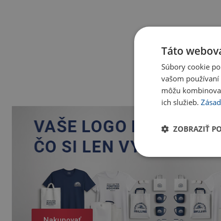
Táto webová
Súbory cookie po
vašom používaní n
môžu kombinovať s
ich služieb.
Zásad
ZOBRAZIŤ P
Nakupovať