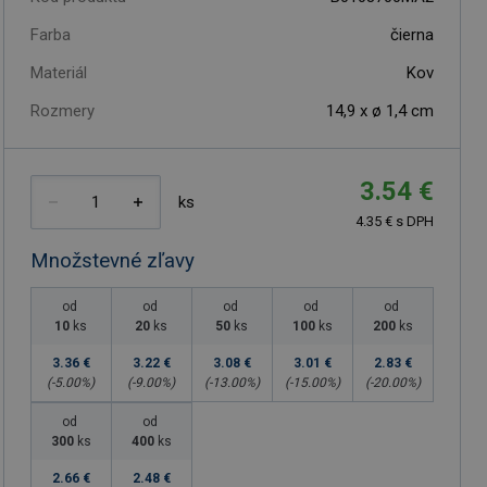
Farba
čierna
Materiál
Kov
Rozmery
14,9 x ø 1,4 cm
3.54 €
ks
4.35 € s DPH
Množstevné zľavy
od
od
od
od
od
10
ks
20
ks
50
ks
100
ks
200
ks
3.36 €
3.22 €
3.08 €
3.01 €
2.83 €
(-
5.00
%)
(-
9.00
%)
(-
13.00
%)
(-
15.00
%)
(-
20.00
%)
od
od
300
ks
400
ks
2.66 €
2.48 €