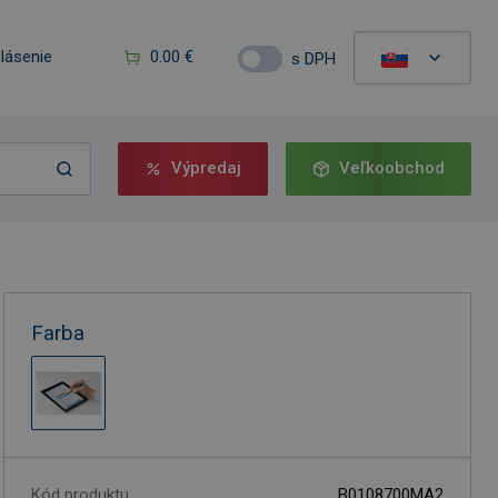
hlásenie
0.00 €
s DPH
Výpredaj
Veľkoobchod
Farba
Kód produktu
B0108700MA2