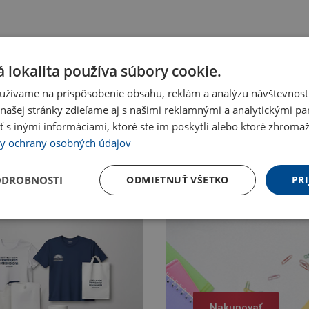
 lokalita používa súbory cookie.
užívame na prispôsobenie obsahu, reklám a analýzu návštevnosti
ašej stránky zdieľame aj s našimi reklamnými a analytickými par
 inými informáciami, ktoré ste im poskytli alebo ktoré zhromažd
y ochrany osobných údajov
ODROBNOSTI
ODMIETNUŤ VŠETKO
PRI
Nakupovať