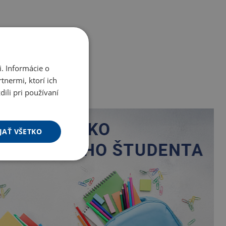
. Informácie o
tnermi, ktorí ich
ili pri používaní
JAŤ VŠETKO