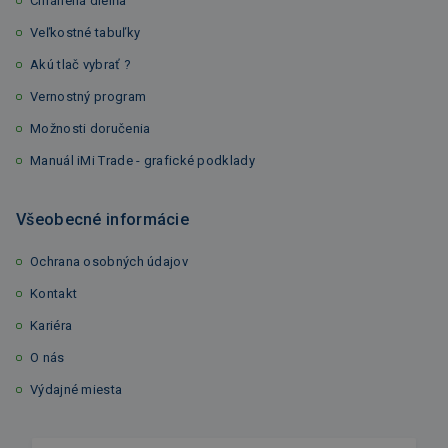
Chránená dielňa
Veľkostné tabuľky
Akú tlač vybrať ?
Vernostný program
Možnosti doručenia
Manuál iMi Trade - grafické podklady
Všeobecné informácie
Ochrana osobných údajov
Kontakt
Kariéra
O nás
Výdajné miesta