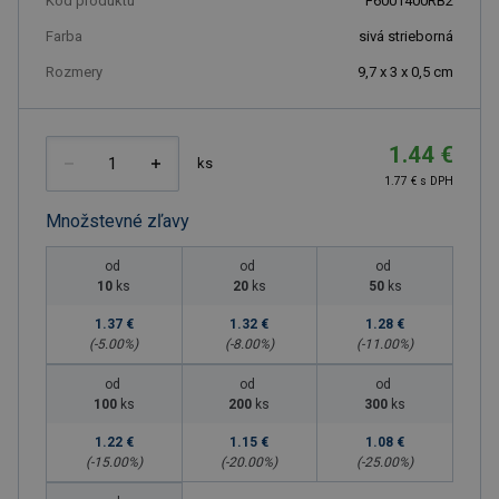
Kód produktu
F6001400RB2
Farba
sivá strieborná
Rozmery
9,7 x 3 x 0,5 cm
1.44 €
ks
1.77 € s DPH
Množstevné zľavy
od
od
od
10
ks
20
ks
50
ks
1.37 €
1.32 €
1.28 €
(-
5.00
%)
(-
8.00
%)
(-
11.00
%)
od
od
od
100
ks
200
ks
300
ks
1.22 €
1.15 €
1.08 €
(-
15.00
%)
(-
20.00
%)
(-
25.00
%)