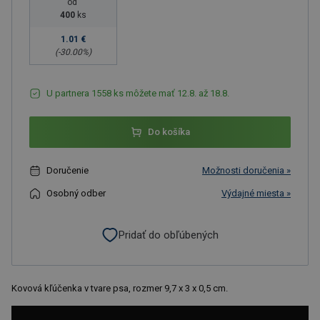
od
400
ks
1.01 €
(-
30.00
%)
U partnera 1558 ks môžete mať 12.8. až 18.8.
Do košíka
Doručenie
Možnosti doručenia »
Osobný odber
Výdajné miesta »
Pridať do obľúbených
Kovová kľúčenka v tvare psa, rozmer 9,7 x 3 x 0,5 cm.