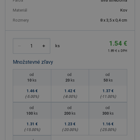
Farba
sivá strieborná
Materiál
Kov
Rozmery
8 x 3,5 x 0,4 cm
1.54 €
ks
1.89 € s DPH
Množstevné zľavy
od
od
od
10
ks
20
ks
50
ks
1.46 €
1.42 €
1.37 €
(-
5.00
%)
(-
8.00
%)
(-
11.00
%)
od
od
od
100
ks
200
ks
300
ks
1.31 €
1.23 €
1.16 €
(-
15.00
%)
(-
20.00
%)
(-
25.00
%)