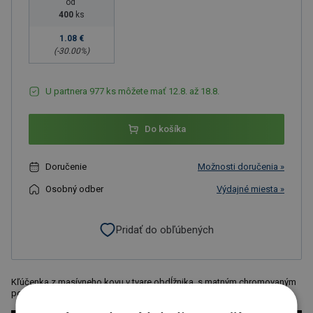
od
400
ks
1.08 €
(-
30.00
%)
U partnera 977 ks môžete mať 12.8. až 18.8.
Do košíka
Doručenie
Možnosti doručenia »
Osobný odber
Výdajné miesta »
Pridať do obľúbených
Kľúčenka z masívneho kovu v tvare obdĺžnika, s matným chromovaným
povrchom, v čiernej darčekovej krabici, rozmer 8,2 x 2,6 x 0,4 cm