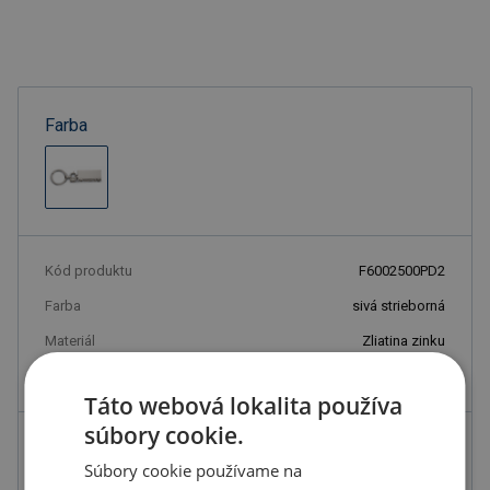
Farba
Kód produktu
F6002500PD2
Farba
sivá strieborná
Materiál
Zliatina zinku
Rozmery
10,5X2,8X0,4 CM
Táto webová lokalita používa
súbory cookie.
2.35 €
ks
Súbory cookie používame na
2.89 € s DPH