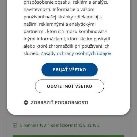
prispôsobenie obsahu, reklám a analýzu
návštevnosti. Informácie o vašom
Množstevné zľavy
používaní našej stránky zdieľame aj s
od
od
od
našimi reklamnými a analytickými
10
ks
20
ks
50
ks
partnermi, ktorí ich môžu kombinovať s
2.23 €
2.16 €
2.09 €
inými informáciami, ktoré ste im poskytli
(-
5.00
%)
(-
8.00
%)
(-
11.00
%)
alebo ktoré zhromaždili pri používaní ich
služieb.
Zásady ochrany osobných údajov
od
od
od
100
ks
200
ks
300
ks
PRIJAŤ VŠETKO
2.00 €
1.88 €
1.76 €
(-
15.00
%)
(-
20.00
%)
(-
25.00
%)
ODMIETNUŤ VŠETKO
od
400
ks
ZOBRAZIŤ PODROBNOSTI
1.65 €
(-
30.00
%)
U partnera 13811 ks môžete mať 12.8. až 18.8.