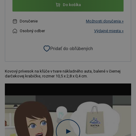
Do košíka
Doručenie
Možnosti doručenia »
Osobný odber
Výdajné miesta »
Pridať do obľúbených
Kovový prívesok na kľúče v tvare nákladného auta, balené v čiernej
darčekovej krabičke, rozmer 10,5 x 2,8 x 0,4 cm.