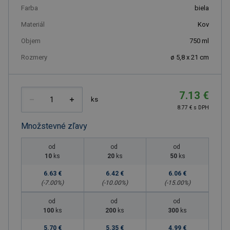
Farba
biela
Materiál
Kov
Objem
750
ml
Rozmery
ø 5,8 x 21 cm
7.13 €
ks
8.77 € s DPH
Množstevné zľavy
od
od
od
10
ks
20
ks
50
ks
6.63 €
6.42 €
6.06 €
(-
7.00
%)
(-
10.00
%)
(-
15.00
%)
od
od
od
100
ks
200
ks
300
ks
5.70 €
5.35 €
4.99 €