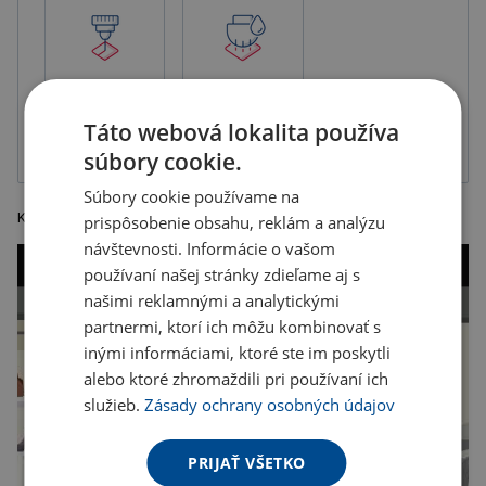
Gravír
Tampónová tlač
2-zložková
farba, balené v
Táto webová lokalita používa
krabičke
súbory cookie.
Súbory cookie používame na
Kovová fľaša na pitie s vrchnákom a objemom 750 ml.
prispôsobenie obsahu, reklám a analýzu
návštevnosti. Informácie o vašom
používaní našej stránky zdieľame aj s
našimi reklamnými a analytickými
partnermi, ktorí ich môžu kombinovať s
inými informáciami, ktoré ste im poskytli
alebo ktoré zhromaždili pri používaní ich
služieb.
Zásady ochrany osobných údajov
PRIJAŤ VŠETKO