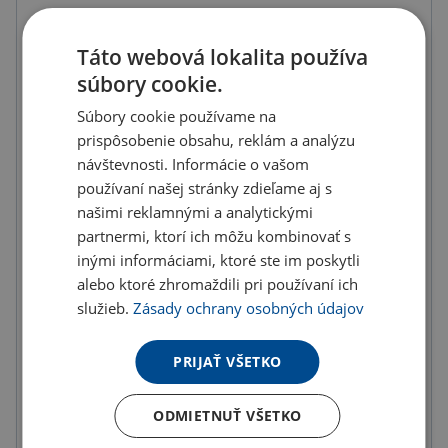
19.00 €
ks
Táto webová lokalita používa
23.37 € s DPH
súbory cookie.
Množstevné zľavy
Súbory cookie používame na
prispôsobenie obsahu, reklám a analýzu
od
od
od
10
ks
20
ks
50
ks
návštevnosti. Informácie o vašom
používaní našej stránky zdieľame aj s
16.15 €
15.20 €
14.25 €
našimi reklamnými a analytickými
(-
15.00
%)
(-
20.00
%)
(-
25.00
%)
partnermi, ktorí ich môžu kombinovať s
od
inými informáciami, ktoré ste im poskytli
100
ks
alebo ktoré zhromaždili pri používaní ich
13.30 €
služieb.
Zásady ochrany osobných údajov
(-
30.00
%)
PRIJAŤ VŠETKO
U partnera 2873 ks môžete mať 13.8. až 19.8.
ODMIETNUŤ VŠETKO
Do košíka