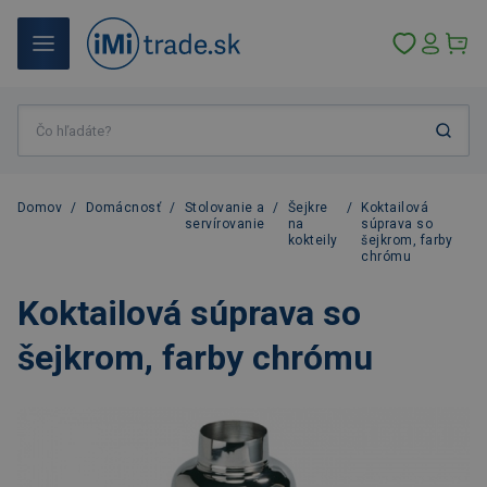
Domov
/
Domácnosť
/
Stolovanie a
/
Šejkre
/
Koktailová
servírovanie
na
súprava so
kokteily
šejkrom, farby
chrómu
Koktailová súprava so
šejkrom, farby chrómu