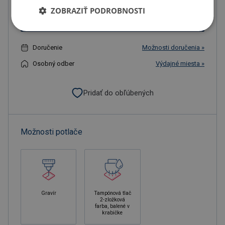
ZOBRAZIŤ PODROBNOSTI
Objednať s potlačou
Doručenie
Možnosti doručenia »
Osobný odber
Výdajné miesta »
Pridať do obľúbených
Možnosti potlače
Gravír
Tampónová tlač
2-zložková
farba, balené v
krabičke