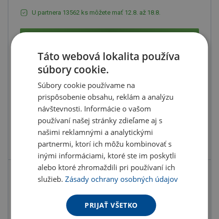
U partnera 13562 ks môžete mať 12.8. až 18.8.
Do košíka
Táto webová lokalita používa
súbory cookie.
Objednať s potlačou
Súbory cookie používame na
Doručenie
Možnosti doručenia »
prispôsobenie obsahu, reklám a analýzu
návštevnosti. Informácie o vašom
Osobný odber
Výdajné miesta »
používaní našej stránky zdieľame aj s
našimi reklamnými a analytickými
Pridať do obľúbených
partnermi, ktorí ich môžu kombinovať s
inými informáciami, ktoré ste im poskytli
alebo ktoré zhromaždili pri používaní ich
Možnosti potlače
služieb.
Zásady ochrany osobných údajov
PRIJAŤ VŠETKO