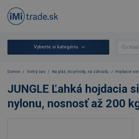
Vyberte si kategóriu
Domov
/
Voľný čas
/
Na pláž, do prírody, na záhradu
/
Hojdacie sie
JUNGLE Ľahká hojdacia si
nylonu, nosnosť až 200 k