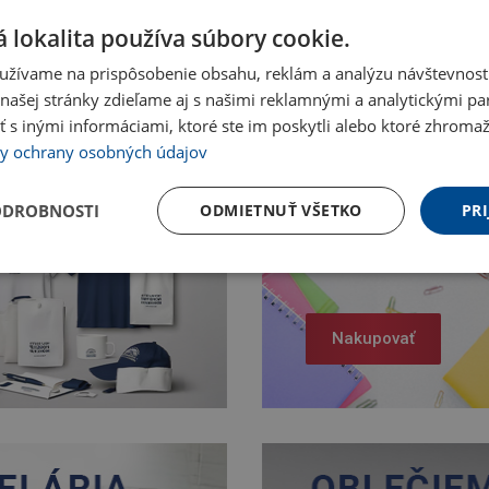
 lokalita používa súbory cookie.
užívame na prispôsobenie obsahu, reklám a analýzu návštevnosti
ašej stránky zdieľame aj s našimi reklamnými a analytickými par
 inými informáciami, ktoré ste im poskytli alebo ktoré zhromažd
y ochrany osobných údajov
ODROBNOSTI
ODMIETNUŤ VŠETKO
PRI
Nakupovať