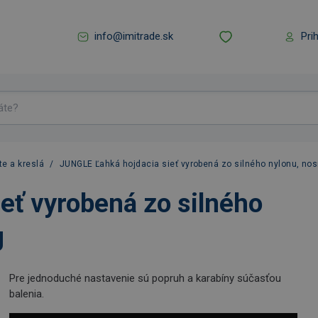
info@imitrade.sk
Pri
te a kreslá
/
JUNGLE Ľahká hojdacia sieť vyrobená zo silného nylonu, nos
eť vyrobená zo silného
g
Pre jednoduché nastavenie sú popruh a karabíny súčasťou
balenia.