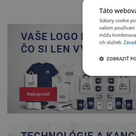
Táto webová
Súbory cookie po
vašom používaní n
môžu kombinovať s
ich služieb.
Zásad
ZOBRAZIŤ P
Nakupovať