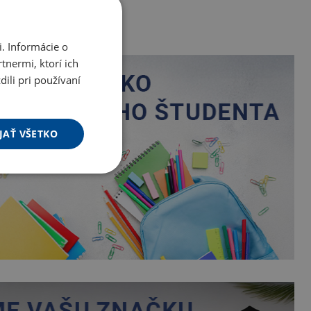
. Informácie o
tnermi, ktorí ich
ili pri používaní
JAŤ VŠETKO