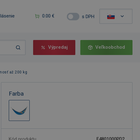
hlásenie
0.00 €
s DPH
Výpredaj
Veľkoobchod
nosť až 200 kg
Farba
Kód produktu
F4801000PD2