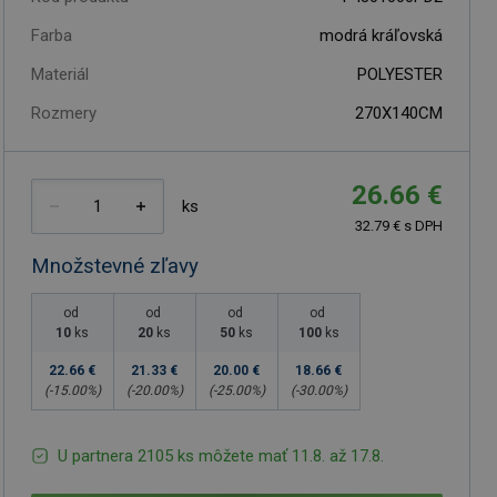
Farba
modrá kráľovská
Materiál
POLYESTER
Rozmery
270X140CM
26.66 €
ks
32.79 € s DPH
Množstevné zľavy
od
od
od
od
10
ks
20
ks
50
ks
100
ks
22.66 €
21.33 €
20.00 €
18.66 €
(-
15.00
%)
(-
20.00
%)
(-
25.00
%)
(-
30.00
%)
U partnera 2105 ks môžete mať 11.8. až 17.8.