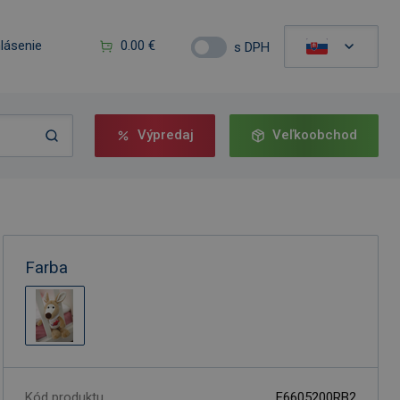
hlásenie
0.00 €
s DPH
Výpredaj
Veľkoobchod
Farba
Kód produktu
F6605200RB2