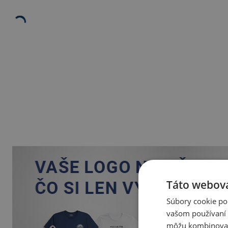
Táto webová
Súbory cookie po
vašom používaní n
môžu kombinovať s