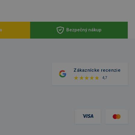
a
Bezpečný nákup
Zákaznícke recenzie
4,7