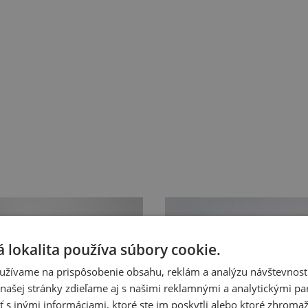
 lokalita používa súbory cookie.
užívame na prispôsobenie obsahu, reklám a analýzu návštevnosti
ašej stránky zdieľame aj s našimi reklamnými a analytickými par
 inými informáciami, ktoré ste im poskytli alebo ktoré zhromažd