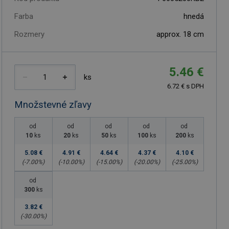
Farba
hnedá
Rozmery
approx. 18 cm
5.46 €
ks
6.72 € s DPH
Množstevné zľavy
od
od
od
od
od
10
ks
20
ks
50
ks
100
ks
200
ks
5.08 €
4.91 €
4.64 €
4.37 €
4.10 €
(-
7.00
%)
(-
10.00
%)
(-
15.00
%)
(-
20.00
%)
(-
25.00
%)
od
300
ks
3.82 €
(-
30.00
%)