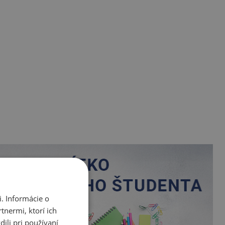
. Informácie o
tnermi, ktorí ich
ili pri používaní