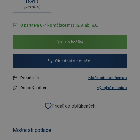
16.61 €
(-
30.00
%)
U partnera 874 ks môžete mať 12.8. až 18.8.
Do košíka
Objednať s potlačou
Doručenie
Možnosti doručenia »
Osobný odber
Výdajné miesta »
Pridať do obľúbených
Možnosti potlače