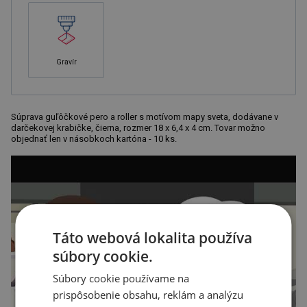
Gravír
Súprava guľôčkové pero a roller s motívom mapy sveta, dodávane v
darčekovej krabičke, čierna, rozmer 18 x 6,4 x 4 cm. Tovar možno
objednať len v násobkoch kartóna - 10 ks.
Táto webová lokalita používa
súbory cookie.
Súbory cookie používame na
prispôsobenie obsahu, reklám a analýzu