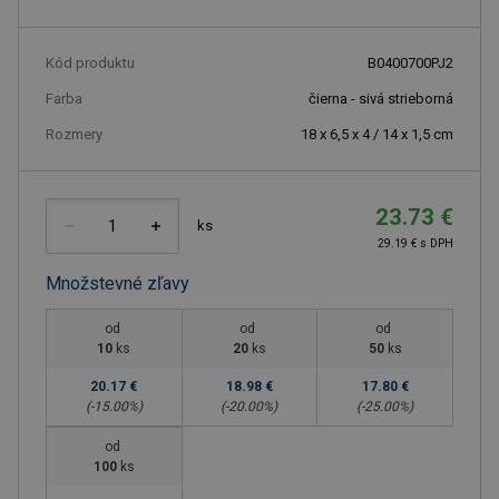
Kód produktu
B0400700PJ2
Farba
čierna - sivá strieborná
Rozmery
18 x 6,5 x 4 / 14 x 1,5 cm
23.73 €
ks
29.19 € s DPH
Množstevné zľavy
od
od
od
10
ks
20
ks
50
ks
20.17 €
18.98 €
17.80 €
(-
15.00
%)
(-
20.00
%)
(-
25.00
%)
od
100
ks