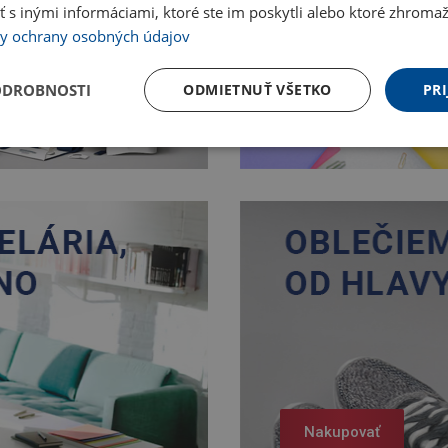
 inými informáciami, ktoré ste im poskytli alebo ktoré zhromažd
y ochrany osobných údajov
ODROBNOSTI
ODMIETNUŤ VŠETKO
PRI
Nakupovať
Nakupovať