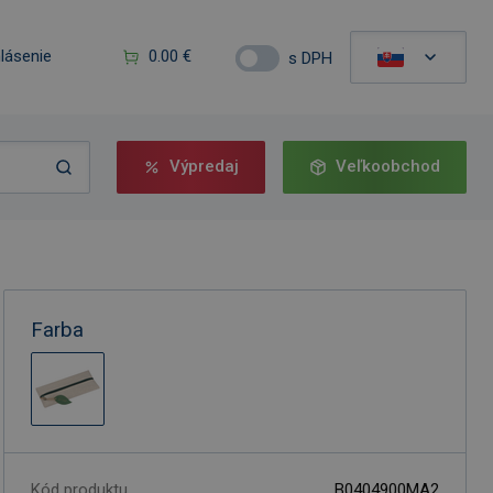
hlásenie
0.00 €
s DPH
Výpredaj
Veľkoobchod
Farba
Kód produktu
B0404900MA2