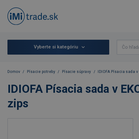
Vyberte si kategóriu
Domov
/
Písacie potreby
/
Písacie súpravy
/
IDIOFA Písacia sada 
IDIOFA Písacia sada v EK
zips