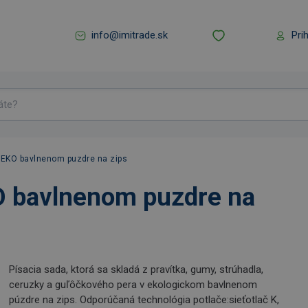
info@imitrade.sk
Pri
v EKO bavlnenom puzdre na zips
O bavlnenom puzdre na
Písacia sada, ktorá sa skladá z pravítka, gumy, strúhadla,
ceruzky a guľôčkového pera v ekologickom bavlnenom
púzdre na zips. Odporúčaná technológia potlače:sieťotlač K,