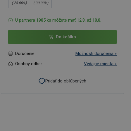
(-
25.00
%)
(-
30.00
%)
U partnera 1985 ks môžete mať 12.8. až 18.8.
Do košíka
Doručenie
Možnosti doručenia »
Osobný odber
Výdajné miesta »
Pridať do obľúbených