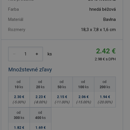
Farba
hnedá béžová
Materiál
Bavlna
Rozmery
18,3 x 7,8 x 1,6 cm
2.42 €
ks
2.98 € s DPH
Množstevné zľavy
od
od
od
od
od
10
ks
20
ks
50
ks
100
ks
200
ks
2.30 €
2.23 €
2.15 €
2.06 €
1.94 €
(-
5.00
%)
(-
8.00
%)
(-
11.00
%)
(-
15.00
%)
(-
20.00
%)
od
od
300
ks
400
ks
1.82 €
1.69 €