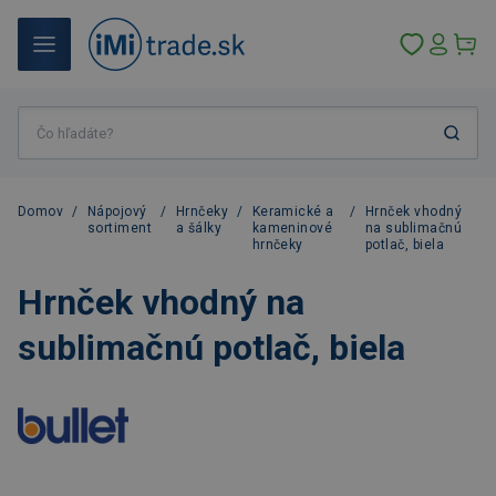
Domov
/
Nápojový
/
Hrnčeky
/
Keramické a
/
Hrnček vhodný
sortiment
a šálky
kameninové
na sublimačnú
hrnčeky
potlač, biela
Hrnček vhodný na
sublimačnú potlač, biela