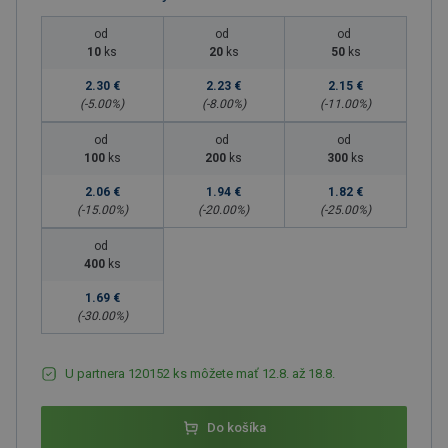
od
od
od
10
ks
20
ks
50
ks
2.30 €
2.23 €
2.15 €
(-
5.00
%)
(-
8.00
%)
(-
11.00
%)
od
od
od
100
ks
200
ks
300
ks
2.06 €
1.94 €
1.82 €
(-
15.00
%)
(-
20.00
%)
(-
25.00
%)
od
400
ks
1.69 €
(-
30.00
%)
U partnera 120152 ks môžete mať 12.8. až 18.8.
Do košíka