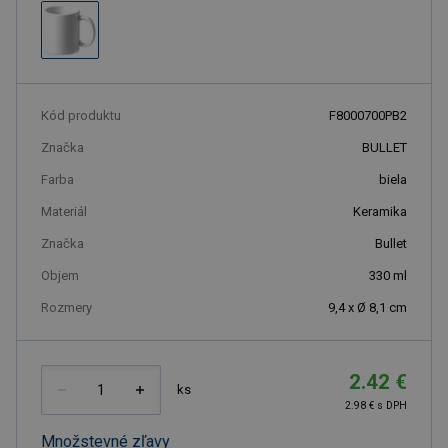
Kód produktu
F8000700PB2
Značka
BULLET
Farba
biela
Materiál
Keramika
Značka
Bullet
Objem
330
ml
Rozmery
9,4 x Ø 8,1 cm
2.42 €
ks
2.98 € s DPH
Množstevné zľavy