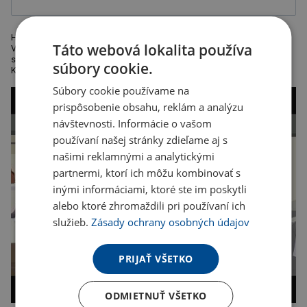
Hrnček Sublimation. Keramický hrnček v klasickom dizajne, 330 ml.
Táto webová lokalita používa
Vhodný do umývačky, a to aj v prípade dekorovanie. Doporučená
sublimačná potlač. Súčasťou balenia je biela lepenková krabica.
súbory cookie.
Keramika.
Súbory cookie používame na
prispôsobenie obsahu, reklám a analýzu
návštevnosti. Informácie o vašom
používaní našej stránky zdieľame aj s
našimi reklamnými a analytickými
partnermi, ktorí ich môžu kombinovať s
inými informáciami, ktoré ste im poskytli
alebo ktoré zhromaždili pri používaní ich
služieb.
Zásady ochrany osobných údajov
PRIJAŤ VŠETKO
ODMIETNUŤ VŠETKO