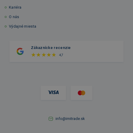
Kariéra
O nás
Výdajné miesta
Zákaznícke recenzie
4,7
info@imitrade.sk