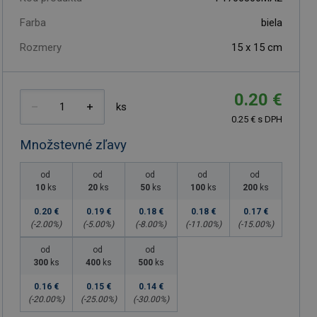
Farba
biela
Rozmery
15 x 15 cm
0.20 €
ks
0.25 € s DPH
Množstevné zľavy
od
od
od
od
od
10
ks
20
ks
50
ks
100
ks
200
ks
0.20 €
0.19 €
0.18 €
0.18 €
0.17 €
(-
2.00
%)
(-
5.00
%)
(-
8.00
%)
(-
11.00
%)
(-
15.00
%)
od
od
od
300
ks
400
ks
500
ks
0.16 €
0.15 €
0.14 €
(-
20.00
%)
(-
25.00
%)
(-
30.00
%)