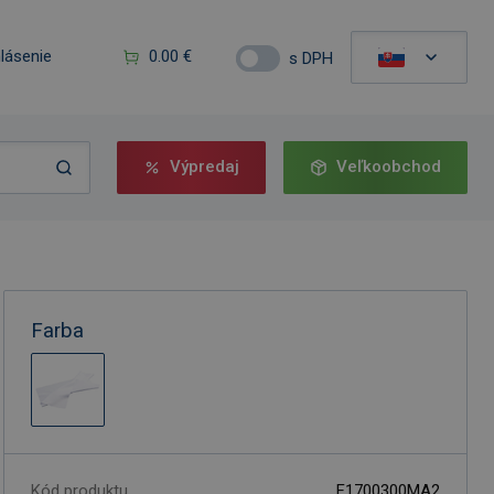
hlásenie
0.00 €
s DPH
Výpredaj
Veľkoobchod
Farba
Kód produktu
F1700300MA2