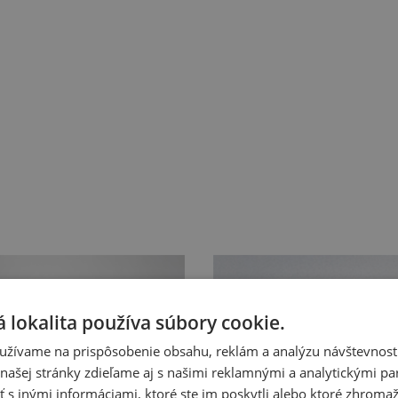
 lokalita používa súbory cookie.
užívame na prispôsobenie obsahu, reklám a analýzu návštevnosti
ašej stránky zdieľame aj s našimi reklamnými a analytickými par
 inými informáciami, ktoré ste im poskytli alebo ktoré zhromažd