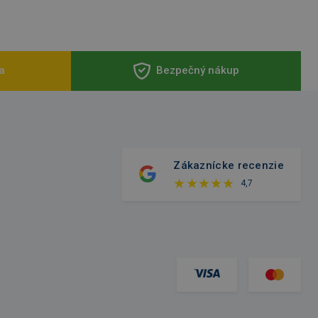
a
Bezpečný nákup
Zákaznícke recenzie
4,7