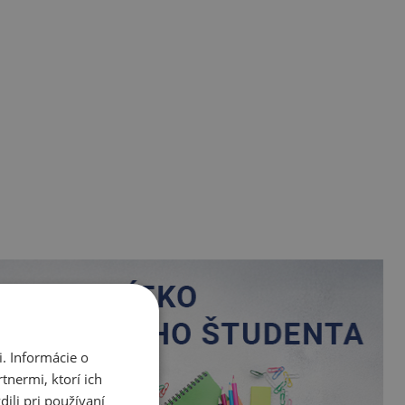
. Informácie o
tnermi, ktorí ich
ili pri používaní