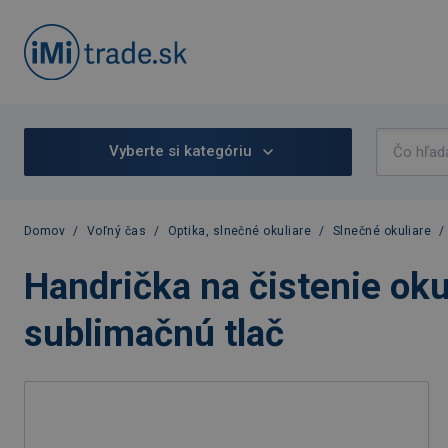
Vyberte si kategóriu
Domov
/
Voľný čas
/
Optika, slnečné okuliare
/
Slnečné okuliare
/
Handrička na čistenie oku
sublimačnú tlač