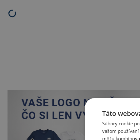
Táto webová
Súbory cookie po
vašom používaní n
môžu kombinovať s