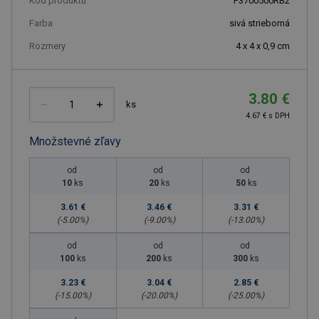
Kód produktu
F3700500RB2
Farba
sivá strieborná
Rozmery
4 x 4 x 0,9 cm
3.80 €
ks
4.67 € s DPH
Množstevné zľavy
od
od
od
10
ks
20
ks
50
ks
3.61 €
3.46 €
3.31 €
(-
5.00
%)
(-
9.00
%)
(-
13.00
%)
od
od
od
100
ks
200
ks
300
ks
3.23 €
3.04 €
2.85 €
(-
15.00
%)
(-
20.00
%)
(-
25.00
%)