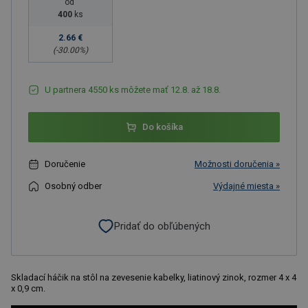
od
400
ks
2.66 €
(-
30.00
%)
U partnera 4550 ks môžete mať 12.8. až 18.8.
Do košíka
Doručenie
Možnosti doručenia »
Osobný odber
Výdajné miesta »
Pridať do obľúbených
Skladací háčik na stôl na zevesenie kabelky, liatinový zinok, rozmer 4 x 4
x 0,9 cm.