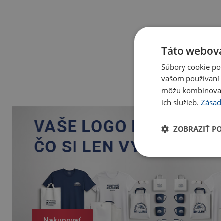
Táto webová
Súbory cookie po
vašom používaní n
môžu kombinovať s
ich služieb.
Zásad
ZOBRAZIŤ P
Nakupovať