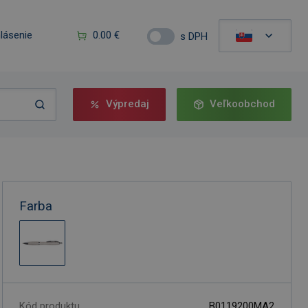
hlásenie
0.00 €
s DPH
Výpredaj
Veľkoobchod
Farba
Kód produktu
B0119200MA2