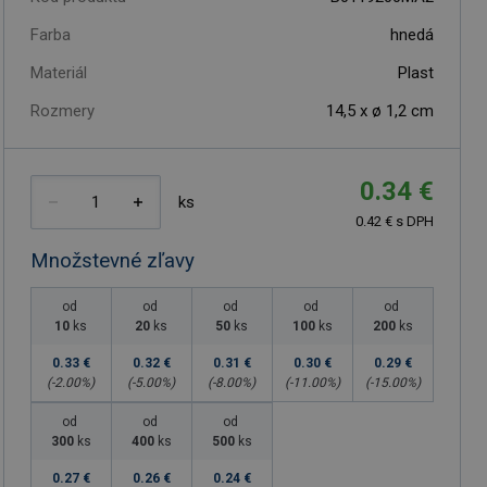
Farba
hnedá
Materiál
Plast
Rozmery
14,5 x ø 1,2 cm
0.34 €
ks
0.42 € s DPH
Množstevné zľavy
od
od
od
od
od
10
ks
20
ks
50
ks
100
ks
200
ks
0.33 €
0.32 €
0.31 €
0.30 €
0.29 €
(-
2.00
%)
(-
5.00
%)
(-
8.00
%)
(-
11.00
%)
(-
15.00
%)
od
od
od
300
ks
400
ks
500
ks
0.27 €
0.26 €
0.24 €