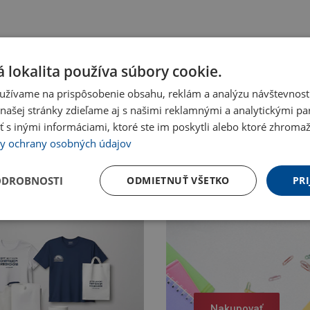
 lokalita používa súbory cookie.
užívame na prispôsobenie obsahu, reklám a analýzu návštevnosti
ašej stránky zdieľame aj s našimi reklamnými a analytickými par
 inými informáciami, ktoré ste im poskytli alebo ktoré zhromažd
y ochrany osobných údajov
ODROBNOSTI
ODMIETNUŤ VŠETKO
PRI
Nakupovať