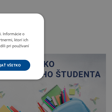
. Informácie o
tnermi, ktorí ich
ili pri používaní
JAŤ VŠETKO