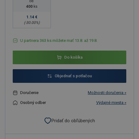
od
400
ks
1.14 €
(-
30.00
%)
U partnera 363 ks môžete mať 13.8. až 19.8.
Do košíka
Objednať s potlačou
Doručenie
Možnosti doručenia »
Osobný odber
Výdajné miesta »
Pridať do obľúbených