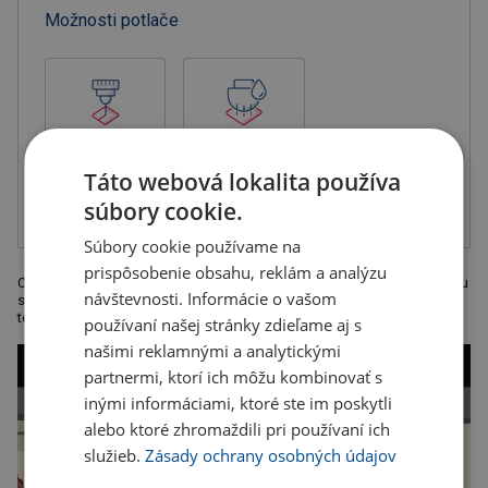
Možnosti potlače
Gravír
Tampónová tlač
2-zložková
Táto webová lokalita používa
farba, balené v
sáčku
súbory cookie.
Súbory cookie používame na
prispôsobenie obsahu, reklám a analýzu
Originálne tenké guľôčkové pero so striebornými doplnkami a korunkou
návštevnosti. Informácie o vašom
s kryštálom Swarovski . Rozmery: 14,4 x o 0,8 cm. Odporúčaná
technológia tlače: laser L1. Kartónové množstvo v ks: 500
používaní našej stránky zdieľame aj s
našimi reklamnými a analytickými
partnermi, ktorí ich môžu kombinovať s
inými informáciami, ktoré ste im poskytli
alebo ktoré zhromaždili pri používaní ich
služieb.
Zásady ochrany osobných údajov