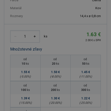
Farba
čierna
Materiál
Kov
Rozmery
14,4 x ø 0,8 cm
1.63 €
ks
2.00 € s DPH
Množstevné zľavy
od
od
od
10
ks
20
ks
50
ks
1.55 €
1.50 €
1.45 €
(-
5.00
%)
(-
8.00
%)
(-
11.00
%)
od
od
od
100
ks
200
ks
300
ks
1.39 €
1.30 €
1.22 €
(-
15.00
%)
(-
20.00
%)
(-
25.00
%)