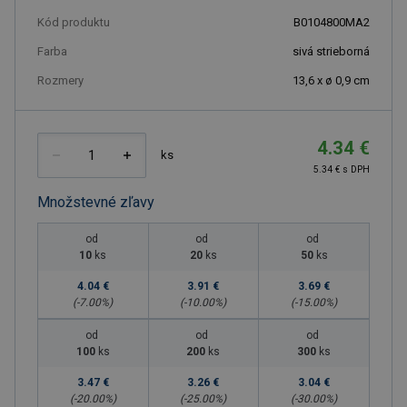
Kód produktu
B0104800MA2
Farba
sivá strieborná
Rozmery
13,6 x ø 0,9 cm
4.34 €
ks
5.34 € s DPH
Množstevné zľavy
od
od
od
10
ks
20
ks
50
ks
4.04 €
3.91 €
3.69 €
(-
7.00
%)
(-
10.00
%)
(-
15.00
%)
od
od
od
100
ks
200
ks
300
ks
3.47 €
3.26 €
3.04 €
(-
20.00
%)
(-
25.00
%)
(-
30.00
%)