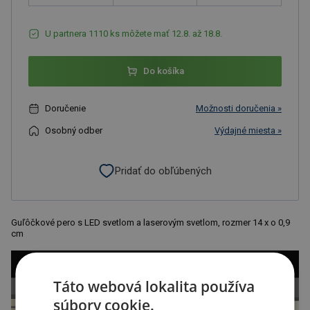
U partnera 1110 ks môžete mať 12.8. až 18.8.
Do košíka
Doručenie
Možnosti doručenia »
Osobný odber
Výdajné miesta »
Pridať do obľúbených
Guľôčkové pero s LED svetlom a laserovým svetlom, rozmer 14 x o 0,9
cm
Táto webová lokalita používa
súbory cookie.