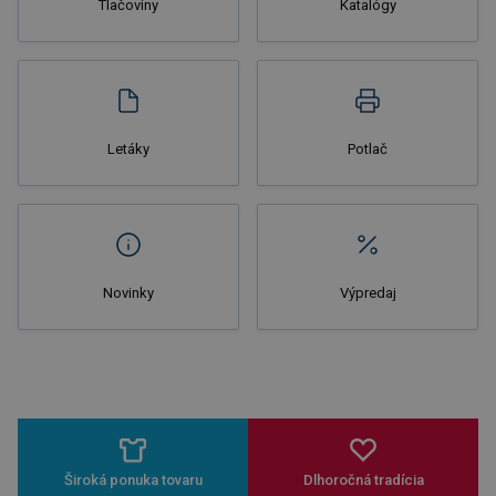
Tlačoviny
Katalógy
Nakupovať
Letáky
Potlač
Novinky
Výpredaj
Široká ponuka tovaru
Dlhoročná tradícia