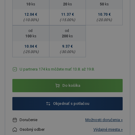
10
ks
20
ks
50
ks
12.04 €
11.37 €
10.70 €
(-
10.00
%)
(-
15.00
%)
(-
20.00
%)
od
od
100
ks
200
ks
10.04 €
9.37 €
(-
25.00
%)
(-
30.00
%)
U partnera 174 ks môžete mať 13.8. až 19.8.
Do košíka
Objednať s potlačou
Doručenie
Možnosti doručenia »
Osobný odber
Výdajné miesta »