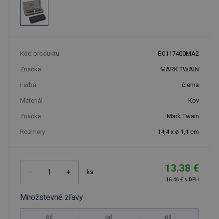
Kód produktu
B0117400MA2
Značka
MARK TWAIN
Farba
čierna
Materiál
Kov
Značka
Mark Twain
Rozmery
14,4 x ø 1,1 cm
13.38 €
ks
16.46 € s DPH
Množstevné zľavy
od
od
od