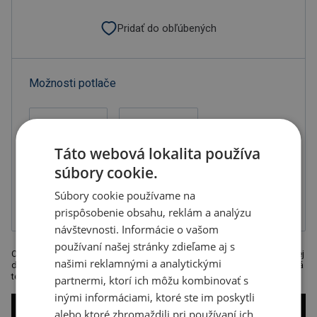
Pridať do obľúbených
Možnosti potlače
Táto webová lokalita používa
súbory cookie.
Gravír
Tampónová tlač
2-zložková
farba, balené v
Súbory cookie používame na
sáčku
prispôsobenie obsahu, reklám a analýzu
návštevnosti. Informácie o vašom
používaní našej stránky zdieľame aj s
Chrómované guľôčkové pero značky Mark Twain dodávané v elegantnej
našimi reklamnými a analytickými
darčekovej krabičke. Modrá náplň.Rozměr: 14,4 x o 1,1 cm. Odporúčaná
technológia tlače: Laser L1
partnermi, ktorí ich môžu kombinovať s
inými informáciami, ktoré ste im poskytli
alebo ktoré zhromaždili pri používaní ich