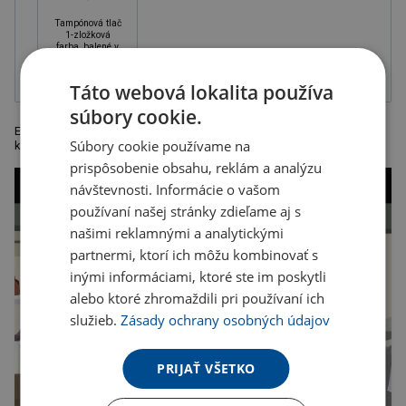
Tampónová tlač
1-zložková
farba, balené v
krabičke
Táto webová lokalita používa
súbory cookie.
Elegantná skladacia golfová sada z dreva, s drevenými doplnkami,
Súbory cookie používame na
kompaktná súprava pre kancelársky golf, rozmer 32 x 14,5 x 5 cm
prispôsobenie obsahu, reklám a analýzu
návštevnosti. Informácie o vašom
používaní našej stránky zdieľame aj s
našimi reklamnými a analytickými
partnermi, ktorí ich môžu kombinovať s
inými informáciami, ktoré ste im poskytli
alebo ktoré zhromaždili pri používaní ich
služieb.
Zásady ochrany osobných údajov
PRIJAŤ VŠETKO