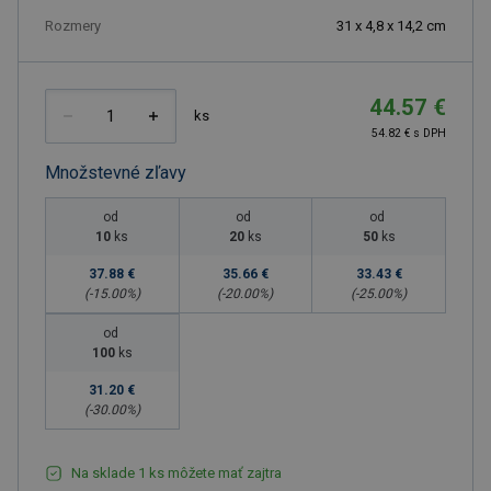
Rozmery
31 x 4,8 x 14,2 cm
44.57 €
ks
54.82 € s DPH
Množstevné zľavy
od
od
od
10
ks
20
ks
50
ks
37.88 €
35.66 €
33.43 €
(-
15.00
%)
(-
20.00
%)
(-
25.00
%)
od
100
ks
31.20 €
(-
30.00
%)
Na sklade 1 ks môžete mať zajtra