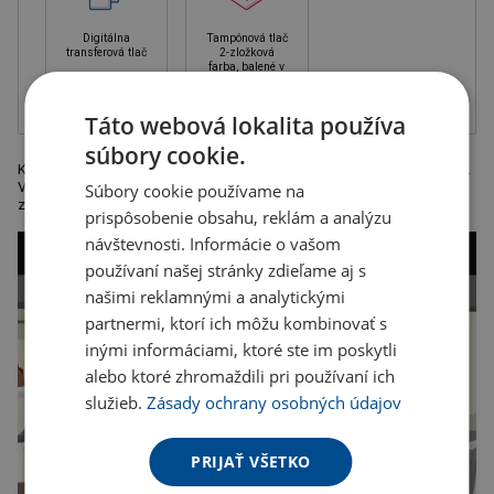
Digitálna
Tampónová tlač
transferová tlač
2-zložková
farba, balené v
krabičke
Táto webová lokalita používa
súbory cookie.
Klasická futbalová lopta v štandardnej veľkosti, vhodná na každý turnaj.
Vaša reklama bude v zornom poli každého diváka počas celého
Súbory cookie používame na
zápasu.
prispôsobenie obsahu, reklám a analýzu
návštevnosti. Informácie o vašom
používaní našej stránky zdieľame aj s
našimi reklamnými a analytickými
partnermi, ktorí ich môžu kombinovať s
inými informáciami, ktoré ste im poskytli
alebo ktoré zhromaždili pri používaní ich
služieb.
Zásady ochrany osobných údajov
PRIJAŤ VŠETKO