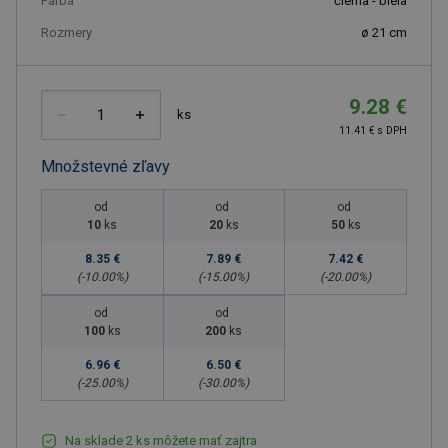
Farba
čierna - biela
Rozmery
ø 21 cm
9.28 €
ks
11.41 € s DPH
Množstevné zľavy
od
od
od
10
ks
20
ks
50
ks
8.35 €
7.89 €
7.42 €
(-
10.00
%)
(-
15.00
%)
(-
20.00
%)
od
od
100
ks
200
ks
6.96 €
6.50 €
(-
25.00
%)
(-
30.00
%)
Na sklade 2 ks môžete mať zajtra