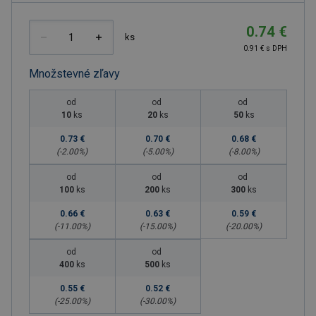
0.74 €
ks
0.91 € s DPH
Množstevné zľavy
od
od
od
10
ks
20
ks
50
ks
0.73 €
0.70 €
0.68 €
(-
2.00
%)
(-
5.00
%)
(-
8.00
%)
od
od
od
100
ks
200
ks
300
ks
0.66 €
0.63 €
0.59 €
(-
11.00
%)
(-
15.00
%)
(-
20.00
%)
od
od
400
ks
500
ks
0.55 €
0.52 €
(-
25.00
%)
(-
30.00
%)