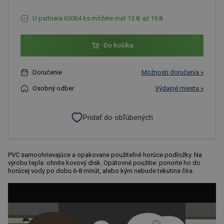
U partnera 65064 ks môžete mať 13.8. až 19.8.
Do košíka
Doručenie
Možnosti doručenia »
Osobný odber
Výdajné miesta »
Pridať do obľúbených
PVC samoohrievajúce a opakovane použiteľné horúce podložky. Na
výrobu tepla: ohnite kovový disk. Opätovné použitie: ponorte ho do
horúcej vody po dobu 6-8 minút, alebo kým nebude tekutina číra.