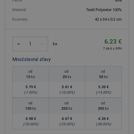
Farba
sivá
Materiál
Textil Polyester 100%
Rozmery
42 x 34 x 0.2 cm
6.23 €
ks
7.66 € s DPH
Množstevné zľavy
od
od
od
10
ks
20
ks
50
ks
5.79 €
5.61 €
5.30 €
(-
7.00
%)
(-
10.00
%)
(-
15.00
%)
od
od
od
100
ks
200
ks
300
ks
4.98 €
4.67 €
4.36 €
(-
20.00
%)
(-
25.00
%)
(-
30.00
%)