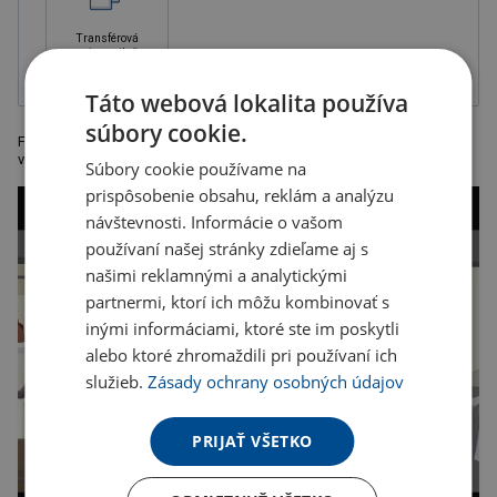
Transférová
priama tlač
Táto webová lokalita používa
súbory cookie.
Fleecový batoh so sťahovacou šnúrkou (250 g / m2) s predným
vreckom na zips.
Súbory cookie používame na
prispôsobenie obsahu, reklám a analýzu
návštevnosti. Informácie o vašom
používaní našej stránky zdieľame aj s
našimi reklamnými a analytickými
partnermi, ktorí ich môžu kombinovať s
inými informáciami, ktoré ste im poskytli
alebo ktoré zhromaždili pri používaní ich
služieb.
Zásady ochrany osobných údajov
PRIJAŤ VŠETKO