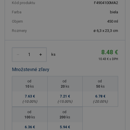
Kód produktu
F4904100MA2
Farba
biela
Objem
450
ml
Rozmery
ø 6,3 x 23,3 cm
8.48 €
ks
10.43 € s DPH
Množstevné zľavy
od
od
od
10
ks
20
ks
50
ks
7.63 €
7.21 €
6.78 €
(-
10.00
%)
(-
15.00
%)
(-
20.00
%)
od
od
100
ks
200
ks
6.36 €
5.94 €