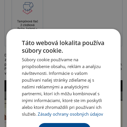
Tampónová tlač
2-zložková
farba, balené v
krabičke
Táto webová lokalita používa
súbory cookie.
Dvojstenná termoska s LED displejom na viečku, ktorý dotykom
Súbory cookie používame na
zobrazuje teplotu nápoja. Objem 450ml. Odporúčaná technológia
potlače: gravír, tampónová tlač F. Maximálna veľkosť potlače: 30x40 mm.
prispôsobenie obsahu, reklám a analýzu
Poznámka: batéria 1 x CR2450 je súčasťou balenia. Kartónové množstvo
návštevnosti. Informácie o vašom
v ks: 50.
používaní našej stránky zdieľame aj s
našimi reklamnými a analytickými
partnermi, ktorí ich môžu kombinovať s
inými informáciami, ktoré ste im poskytli
alebo ktoré zhromaždili pri používaní ich
služieb.
Zásady ochrany osobných údajov