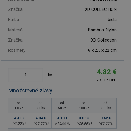
Značka
XD COLLECTION
Farba
biela
Materiál
Bambus, Nylon
Značka
XD Collection
Rozmery
6 x 2,5 x 22 cm
4.82 €
ks
5.93 € s DPH
Množstevné zľavy
od
od
od
od
od
10
ks
20
ks
50
ks
100
ks
200
ks
4.48 €
4.34 €
4.10 €
3.86 €
3.62 €
(-
7.00
%)
(-
10.00
%)
(-
15.00
%)
(-
20.00
%)
(-
25.00
%)