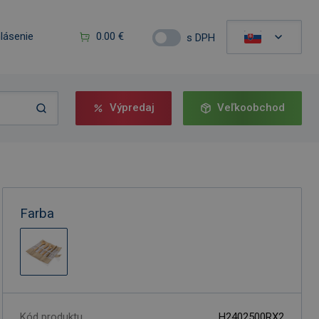
hlásenie
0.00 €
s DPH
Výpredaj
Veľkoobchod
Farba
Kód produktu
H2402500RX2