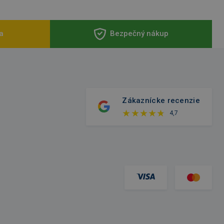
a
Bezpečný nákup
Zákaznícke recenzie
4,7