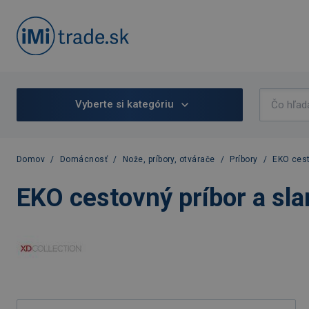
Vyberte si kategóriu
Domov
/
Domácnosť
/
Nože, príbory, otvárače
/
Príbory
/
EKO cest
EKO cestovný príbor a sl