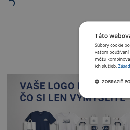
Táto webová
Súbory cookie po
vašom používaní n
môžu kombinovať s
ich služieb.
Zásad
ZOBRAZIŤ P