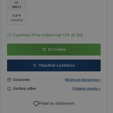
od
300
ks
3.37 €
(-
30.00
%)
U partnera 39 ks môžete mať 12.8. až 18.8.
Do košíka
Objednať s potlačou
Doručenie
Možnosti doručenia »
Osobný odber
Výdajné miesta »
Pridať do obľúbených