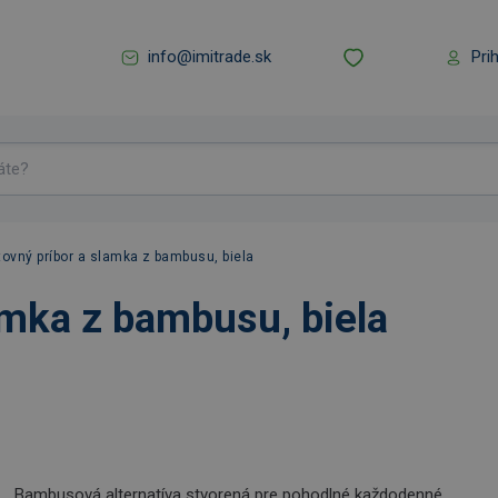
info@imitrade.sk
Pri
ovný príbor a slamka z bambusu, biela
amka z bambusu, biela
Bambusová alternatíva stvorená pre pohodlné každodenné