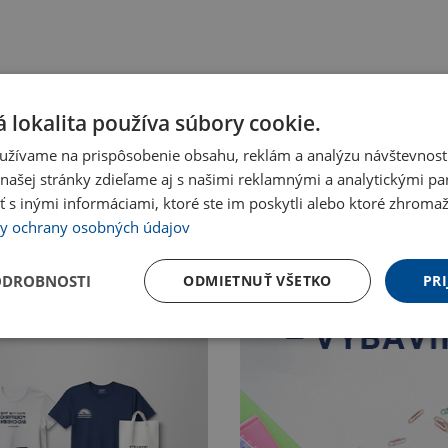
 lokalita používa súbory cookie.
užívame na prispôsobenie obsahu, reklám a analýzu návštevnosti
ašej stránky zdieľame aj s našimi reklamnými a analytickými par
 inými informáciami, ktoré ste im poskytli alebo ktoré zhromažd
y ochrany osobných údajov
ODROBNOSTI
ODMIETNUŤ VŠETKO
PRI