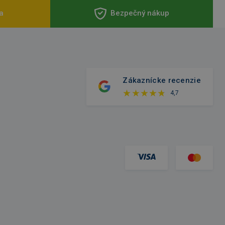
a
Bezpečný nákup
Zákaznícke recenzie
4,7