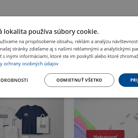
 lokalita používa súbory cookie.
užívame na prispôsobenie obsahu, reklám a analýzu návštevnosti
ašej stránky zdieľame aj s našimi reklamnými a analytickými par
 inými informáciami, ktoré ste im poskytli alebo ktoré zhromažd
y ochrany osobných údajov
ODROBNOSTI
ODMIETNUŤ VŠETKO
PRI
Nakupovať