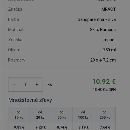
Značka
IMPACT
Farba
transparentná - sivá
Materiál
Sklo, Bambus
Značka
Impact
Objem
750
ml
Rozmery
20 x ø 7,2 cm
10.92 €
ks
13.43 € s DPH
Množstevné zľavy
od
od
od
od
od
10
ks
20
ks
50
ks
100
ks
200
ks
9.83 €
9.28 €
8.74 €
8.19 €
7.64 €