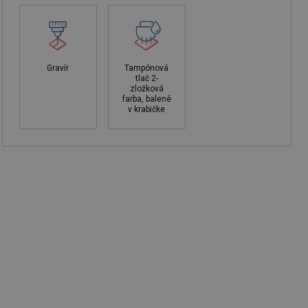
Gravír
Tampónová
tlač 2-
zložková
farba, balené
v krabičke