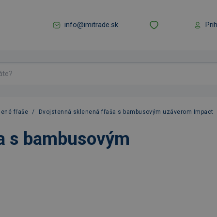
info@imitrade.sk
Pri
nené fľaše
/
Dvojstenná sklenená fľaša s bambusovým uzáverom Impact
ša s bambusovým