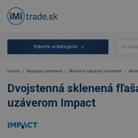
Vyberte si kategóriu
Domov
/
Nápojový sortiment
/
Sklenený nápojový sortiment
/
Skle
Dvojstenná sklenená fľa
uzáverom Impact