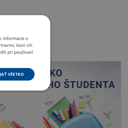
. Informácie o
tnermi, ktorí ich
ili pri používaní
JAŤ VŠETKO