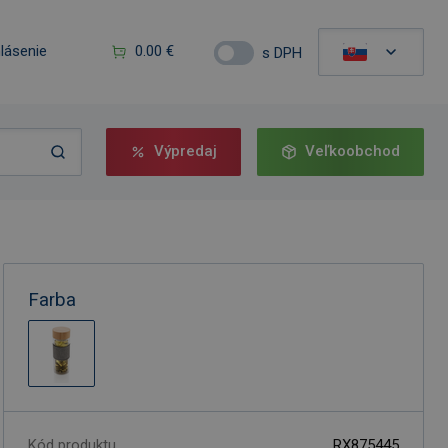
hlásenie
0.00 €
s DPH
Výpredaj
Veľkoobchod
Farba
Kód produktu
RX875445