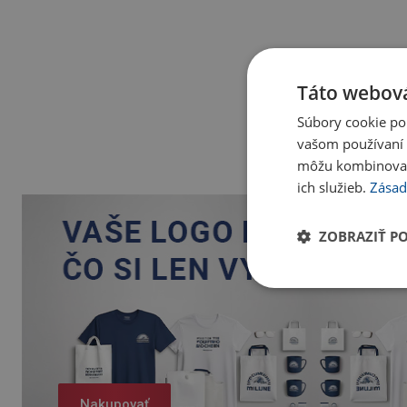
Táto webová
Súbory cookie po
vašom používaní n
môžu kombinovať s
ich služieb.
Zásad
ZOBRAZIŤ P
Nakupovať