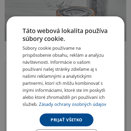
Táto webová lokalita používa
súbory cookie.
Súbory cookie používame na
prispôsobenie obsahu, reklám a analýzu
návštevnosti. Informácie o vašom
používaní našej stránky zdieľame aj s
Farba
našimi reklamnými a analytickými
partnermi, ktorí ich môžu kombinovať s
inými informáciami, ktoré ste im poskytli
alebo ktoré zhromaždili pri používaní ich
služieb.
Zásady ochrany osobných údajov
Kód produktu
F4904800PD2
PRIJAŤ VŠETKO
Farba
transparentná
Materiál
Mix