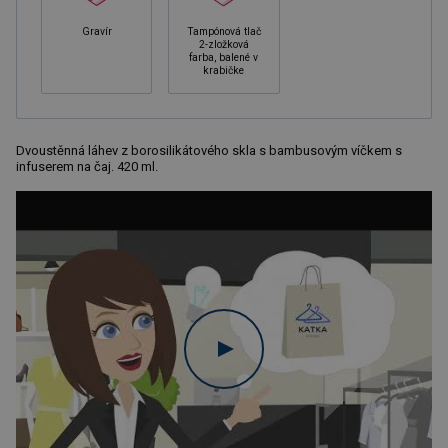
Gravír
Tampónová tlač
2-zložková
farba, balené v
krabičke
Dvoustěnná láhev z borosilikátového skla s bambusovým víčkem s
infuserem na čaj. 420 ml.