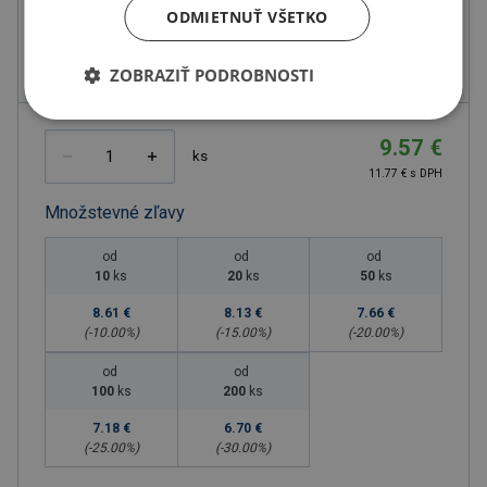
ODMIETNUŤ VŠETKO
Objem
420
ml
Rozmery
Ø7X23CM
ZOBRAZIŤ PODROBNOSTI
9.57 €
ks
11.77 € s DPH
Množstevné zľavy
od
od
od
10
ks
20
ks
50
ks
8.61 €
8.13 €
7.66 €
(-
10.00
%)
(-
15.00
%)
(-
20.00
%)
od
od
100
ks
200
ks
7.18 €
6.70 €
(-
25.00
%)
(-
30.00
%)