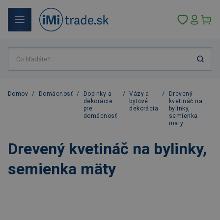
Domov
/
Domácnosť
/
Doplnky a
/
Vázy a
/
Drevený
dekorácie
bytové
kvetináč na
pre
dekorácia
bylinky,
domácnosť
semienka
mäty
Drevený kvetináč na bylinky,
semienka mäty