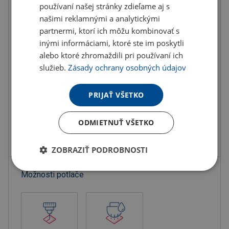
U partnera 5071 ks môžete mať 12.8. až 18.8.
používaní našej stránky zdieľame aj s
našimi reklamnými a analytickými
partnermi, ktorí ich môžu kombinovať s
Do košíka
inými informáciami, ktoré ste im poskytli
alebo ktoré zhromaždili pri používaní ich
Objednať s potlačou
služieb.
Zásady ochrany osobných údajov
Doručenie
Možnosti doručenia »
PRIJAŤ VŠETKO
Osobný odber
Výdajné miesta »
ODMIETNUŤ VŠETKO
Pridať do obľúbených
ZOBRAZIŤ PODROBNOSTI
Možnosti potlače