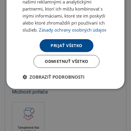
našimi reklamnými a analytickými
partnermi, ktorí ich môžu kombinovať s
Do košíka
inými informáciami, ktoré ste im poskytli
alebo ktoré zhromaždili pri používaní ich
Objednať s potlačou
služieb.
Zásady ochrany osobných údajov
Doručenie
Možnosti doručenia »
PRIJAŤ VŠETKO
Osobný odber
Výdajné miesta »
ODMIETNUŤ VŠETKO
Pridať do obľúbených
ZOBRAZIŤ PODROBNOSTI
Možnosti potlače
Tampónová tlač