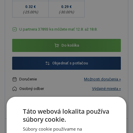
0.32 €
0.29 €
(-
25.00
%)
(-
30.00
%)
U partnera 37893 ks môžete mať 12.8. až 18.8.
Do košíka
Objednať s potlačou
Doručenie
Možnosti doručenia »
Osobný odber
Výdajné miesta »
Pridať do obľúbených
Táto webová lokalita používa
súbory cookie.
Súbory cookie používame na
Možnosti potlače