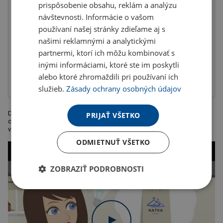
prispôsobenie obsahu, reklám a analýzu
návštevnosti. Informácie o vašom
používaní našej stránky zdieľame aj s
našimi reklamnými a analytickými
partnermi, ktorí ich môžu kombinovať s
Gravír
Tampónová tlač
1-zložková
inými informáciami, ktoré ste im poskytli
farba bez
balenia
alebo ktoré zhromaždili pri používaní ich
služieb.
Zásady ochrany osobných údajov
Drevené guľôčkové pero, čierna náplň, rozmer O 0,9 x 14,5
PRIJAŤ VŠETKO
cm.Odporúčaná technológia potlače: tampónová tlač B. Maximálna
veľkosť potlače: 40 x 6 mm.
ODMIETNUŤ VŠETKO
ZOBRAZIŤ PODROBNOSTI