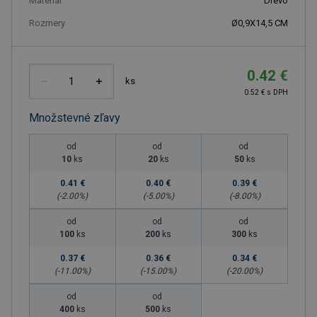
Materiál
Drevo
Rozmery
Ø0,9X14,5 CM
0.42 €
ks
0.52 € s DPH
Množstevné zľavy
od
od
od
10
ks
20
ks
50
ks
0.41 €
0.40 €
0.39 €
(-
2.00
%)
(-
5.00
%)
(-
8.00
%)
od
od
od
100
ks
200
ks
300
ks
0.37 €
0.36 €
0.34 €
(-
11.00
%)
(-
15.00
%)
(-
20.00
%)
od
od
400
ks
500
ks