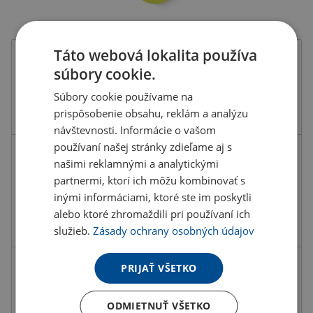
Táto webová lokalita používa
Farba
súbory cookie.
Súbory cookie používame na
prispôsobenie obsahu, reklám a analýzu
návštevnosti. Informácie o vašom
používaní našej stránky zdieľame aj s
Kód produktu
F6601800PD2
našimi reklamnými a analytickými
partnermi, ktorí ich môžu kombinovať s
Farba
viacfarebná
inými informáciami, ktoré ste im poskytli
Materiál
Plast
alebo ktoré zhromaždili pri používaní ich
Rozmery
9X12CM
služieb.
Zásady ochrany osobných údajov
PRIJAŤ VŠETKO
1.86 €
ks
2.29 € s DPH
ODMIETNUŤ VŠETKO