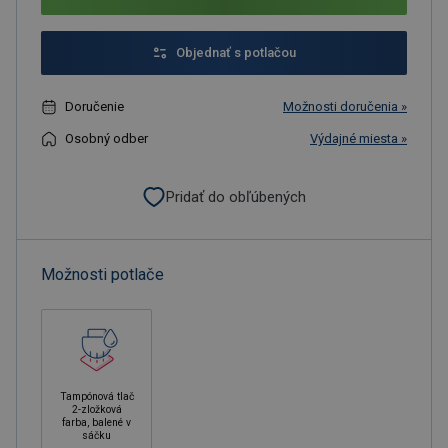
Objednať s potlačou
Doručenie
Možnosti doručenia »
Osobný odber
Výdajné miesta »
Pridať do obľúbených
Možnosti potlače
Tampónová tlač
2-zložková
farba, balené v
sáčku