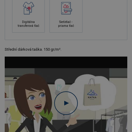
Digitálna
Sieťotlač -
transferová tlač
priama tlač
Střední dárková taška. 150 gr/m².