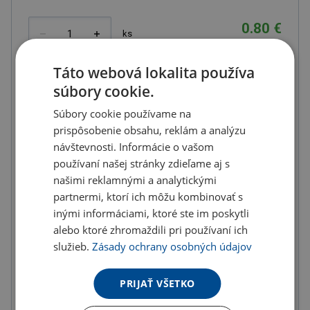
0.80 €
ks
0.98 € s DPH
Množstevné zľavy
Táto webová lokalita používa
súbory cookie.
od
od
od
10
ks
20
ks
50
ks
Súbory cookie používame na
prispôsobenie obsahu, reklám a analýzu
0.78 €
0.76 €
0.74 €
návštevnosti. Informácie o vašom
(-
2.00
%)
(-
5.00
%)
(-
8.00
%)
používaní našej stránky zdieľame aj s
od
od
od
našimi reklamnými a analytickými
100
ks
200
ks
300
ks
partnermi, ktorí ich môžu kombinovať s
0.71 €
0.68 €
0.64 €
inými informáciami, ktoré ste im poskytli
(-
11.00
%)
(-
15.00
%)
(-
20.00
%)
alebo ktoré zhromaždili pri používaní ich
služieb.
od
Zásady ochrany osobných údajov
od
400
ks
500
ks
0.60 €
0.56 €
PRIJAŤ VŠETKO
(-
25.00
%)
(-
30.00
%)