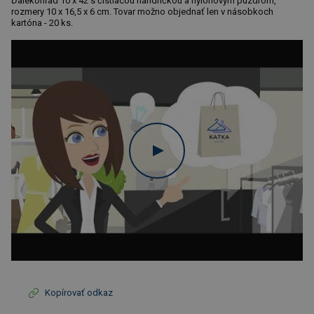
Ďalekohľad 10 x 42 s čistiacou handričkou a nylonovým puzdrom,
rozmery 10 x 16,5 x 6 cm. Tovar možno objednať len v násobkoch
kartóna - 20 ks.
Kopírovať odkaz