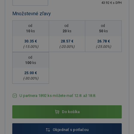
43.92 € s DPH
Množstevné zľavy
od
od
od
10
ks
20
ks
50
ks
30.35 €
28.57 €
26.78 €
(-
15.00
%)
(-
20.00
%)
(-
25.00
%)
od
100
ks
25.00 €
(-
30.00
%)
U partnera 1892 ks môžete mať 12.8. až 18.8.
Do košíka
Objednať s potlačou