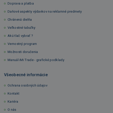
Doprava a platba
Daňové aspekty výdavkov na reklamné predmety
Chránená dielňa
Veľkostné tabuľky
Akú tlač vybrať ?
Vernostný program
Možnosti doručenia
Manuál iMi Trade - grafické podklady
Všeobecné informácie
Ochrana osobných údajov
Kontakt
Kariéra
O nás