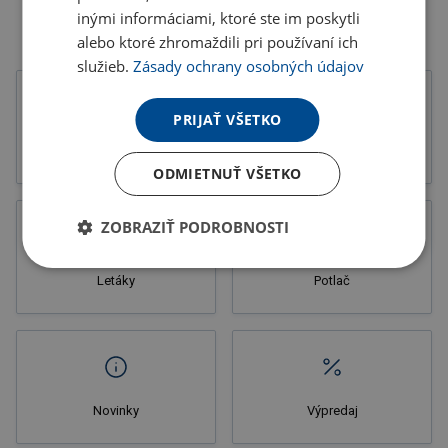
inými informáciami, ktoré ste im poskytli
alebo ktoré zhromaždili pri používaní ich
služieb.
Zásady ochrany osobných údajov
PRIJAŤ VŠETKO
Tlačoviny
Katalógy
ODMIETNUŤ VŠETKO
ZOBRAZIŤ PODROBNOSTI
Letáky
Potlač
Novinky
Výpredaj