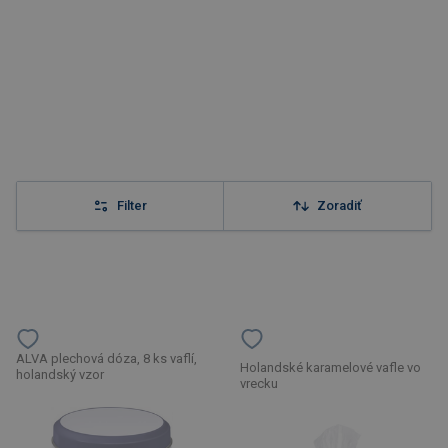
Filter
Zoradiť
ALVA plechová dóza, 8 ks vaflí,
Holandské karamelové vafle vo
holandský vzor
vrecku