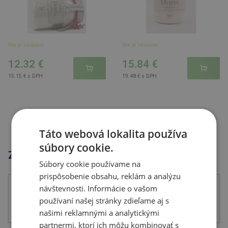
Nie je skladom
Nie je skladom
12.32 €
15.84 €
15.15 € s DPH
19.48 € s DPH
Táto webová lokalita používa
súbory cookie.
Značky
Súbory cookie používame na
prispôsobenie obsahu, reklám a analýzu
návštevnosti. Informácie o vašom
používaní našej stránky zdieľame aj s
našimi reklamnými a analytickými
partnermi, ktorí ich môžu kombinovať s