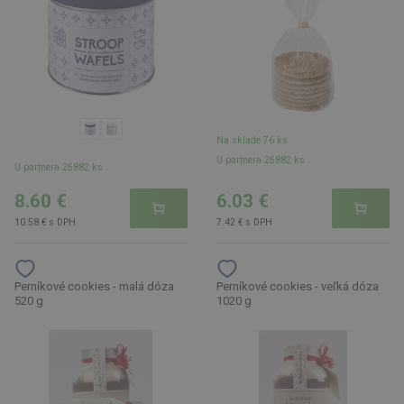
Na sklade 76 ks
U partnera 25882 ks
U partnera 25882 ks
8.60 €
6.03 €
10.58 € s DPH
7.42 € s DPH
Perníkové cookies - malá dóza
Perníkové cookies - veľká dóza
520 g
1020 g