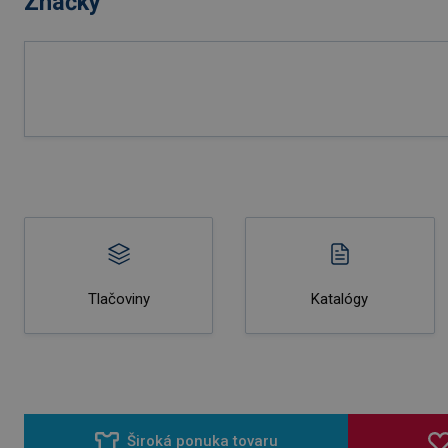
Značky
Tlačoviny
Katalógy
Široká ponuka tovaru