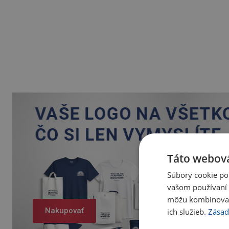
Táto webová
Súbory cookie po
vašom používaní n
môžu kombinovať s
Nakupovať
ich služieb.
Zásad