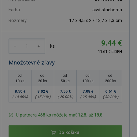
Farba
sivá strieborná
Rozmery
17 x 4,5 x 2 / 13,7 x 1,3 cm
9.44 €
ks
11.61 € s DPH
Množstevné zľavy
od
od
od
od
od
10
ks
20
ks
50
ks
100
ks
200
ks
8.50 €
8.02 €
7.55 €
7.08 €
6.61 €
(-
10.00
%)
(-
15.00
%)
(-
20.00
%)
(-
25.00
%)
(-
30.00
%)
U partnera 468 ks môžete mať 12.8. až 18.8.
Do košíka