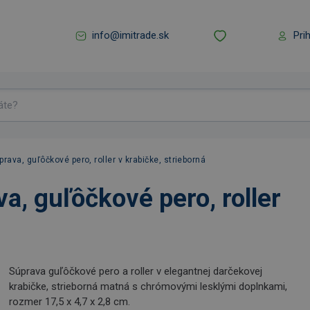
info@imitrade.sk
Pri
ava, guľôčkové pero, roller v krabičke, strieborná
, guľôčkové pero, roller
Súprava guľôčkové pero a roller v elegantnej darčekovej
krabičke, strieborná matná s chrómovými lesklými doplnkami,
rozmer 17,5 x 4,7 x 2,8 cm.