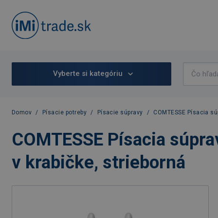
Vyberte si kategóriu
Domov
/
Písacie potreby
/
Písacie súpravy
/
COMTESSE Písacia súpr
COMTESSE Písacia súprava
v krabičke, strieborná