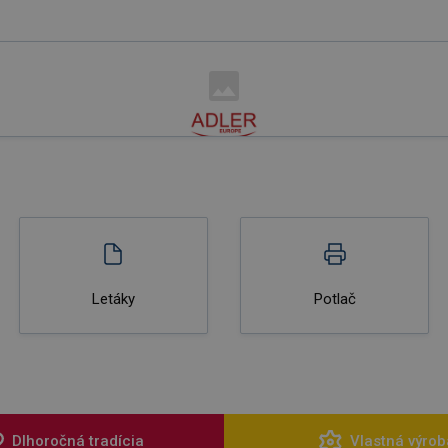
Letáky
Potlač
Dlhoročná tradícia
Vlastná výrob