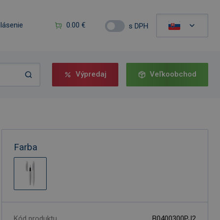
hlásenie
0.00 €
s DPH
Výpredaj
Veľkoobchod
Farba
Kód produktu
B0400300PJ2