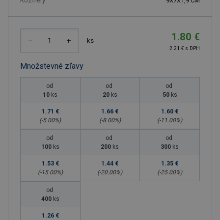
Rozmery
9X7X1,9 CM
1.80 €
ks
2.21 € s DPH
Množstevné zľavy
od
od
od
10
ks
20
ks
50
ks
1.71 €
1.66 €
1.60 €
(-
5.00
%)
(-
8.00
%)
(-
11.00
%)
od
od
od
100
ks
200
ks
300
ks
1.53 €
1.44 €
1.35 €
(-
15.00
%)
(-
20.00
%)
(-
25.00
%)
od
400
ks
1.26 €