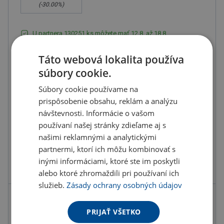
(-
30.00
%)
U partnera 130251 ks môžete mať 12.8. až 18.8.
Táto webová lokalita používa
Do košíka
súbory cookie.
Súbory cookie používame na
Objednať s potlačou
prispôsobenie obsahu, reklám a analýzu
návštevnosti. Informácie o vašom
Doručenie
Možnosti doručenia »
používaní našej stránky zdieľame aj s
Osobný odber
Výdajné miesta »
našimi reklamnými a analytickými
partnermi, ktorí ich môžu kombinovať s
inými informáciami, ktoré ste im poskytli
Pridať do obľúbených
alebo ktoré zhromaždili pri používaní ich
služieb.
Zásady ochrany osobných údajov
Možnosti potlače
PRIJAŤ VŠETKO