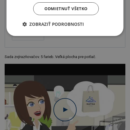
ODMIETNUŤ VŠETKO
Tampónová tlač
ZOBRAZIŤ PODROBNOSTI
1-zložková
farba, balené v
sáčku
Sada zvýrazňovačov. 5 farieb. Veľká plocha pre potlač.