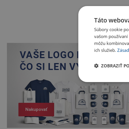
Táto webová
Súbory cookie po
vašom používaní n
môžu kombinovať s
ich služieb.
Zásad
ZOBRAZIŤ P
Nakupovať