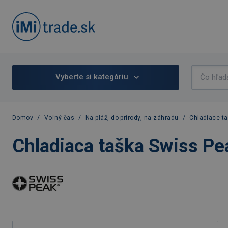
Vyberte si kategóriu
Domov
/
Voľný čas
/
Na pláž, do prírody, na záhradu
/
Chladiace ta
Chladiaca taška Swiss Pea