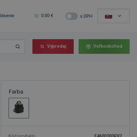
hlásenie
0.00 €
s DPH
Výpredaj
Veľkoobchod
Farba
Kód produktu
F4600300RX2