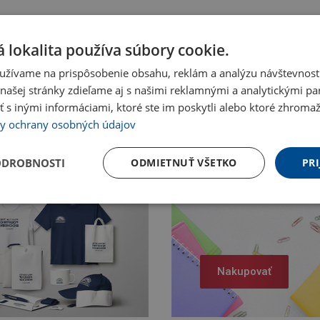
 lokalita používa súbory cookie.
užívame na prispôsobenie obsahu, reklám a analýzu návštevnosti
ašej stránky zdieľame aj s našimi reklamnými a analytickými par
 inými informáciami, ktoré ste im poskytli alebo ktoré zhromažd
y ochrany osobných údajov
ODROBNOSTI
ODMIETNUŤ VŠETKO
PRI
Nakupovať