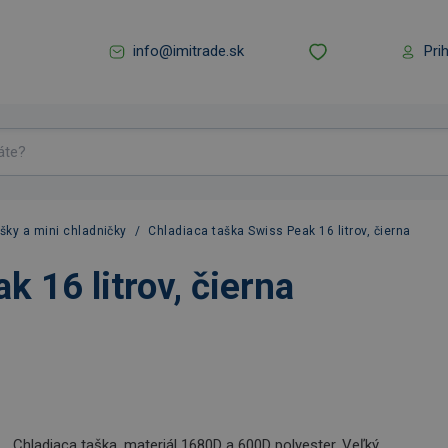
info@imitrade.sk
Pri
šky a mini chladničky
/
Chladiaca taška Swiss Peak 16 litrov, čierna
k 16 litrov, čierna
Chladiaca taška, materiál 1680D a 600D polyester. Veľký