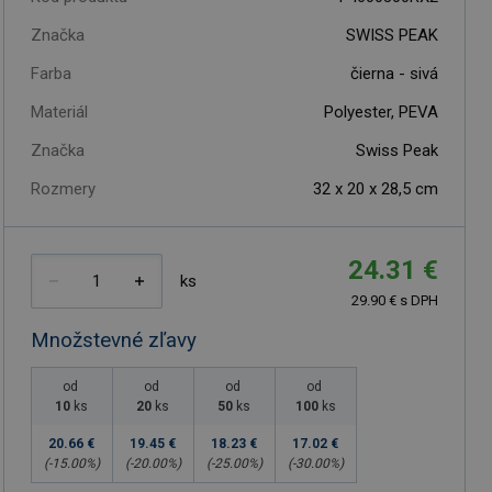
Značka
SWISS PEAK
Farba
čierna - sivá
Materiál
Polyester, PEVA
Značka
Swiss Peak
Rozmery
32 x 20 x 28,5 cm
24.31 €
ks
29.90 € s DPH
Množstevné zľavy
od
od
od
od
10
ks
20
ks
50
ks
100
ks
20.66 €
19.45 €
18.23 €
17.02 €
(-
15.00
%)
(-
20.00
%)
(-
25.00
%)
(-
30.00
%)