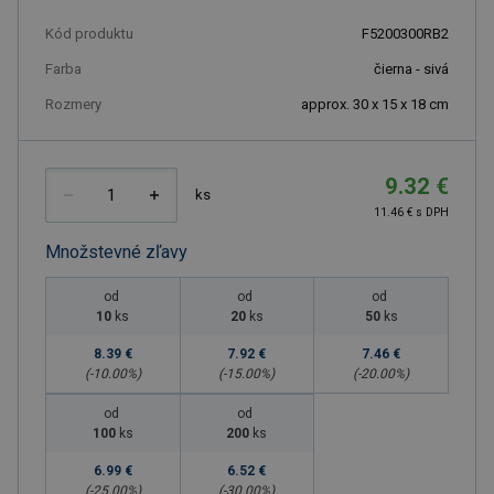
Kód produktu
F5200300RB2
Farba
čierna - sivá
Rozmery
approx. 30 x 15 x 18 cm
9.32 €
ks
11.46 € s DPH
Množstevné zľavy
od
od
od
10
ks
20
ks
50
ks
8.39 €
7.92 €
7.46 €
(-
10.00
%)
(-
15.00
%)
(-
20.00
%)
od
od
100
ks
200
ks
6.99 €
6.52 €
(-
25.00
%)
(-
30.00
%)