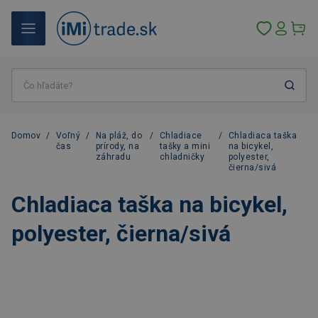
Domov
/
Voľný
/
Na pláž, do
/
Chladiace
/
Chladiaca taška
čas
prírody, na
tašky a mini
na bicykel,
záhradu
chladničky
polyester,
čierna/sivá
Chladiaca taška na bicykel,
polyester, čierna/sivá