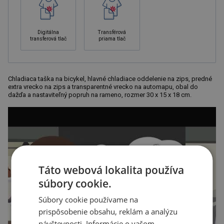
Digitálna
Transférová
transferová tlač
priama tlač
Chladiaca taška na bicykel, hlavné chladiace oddelenie na zips, predné
extra vrecko na zips a transparentné vrecko na automapu, obal do
dažďa a nastaviteľný popruh na rameno, rozmer 30 x 15 x 18 cm.
Táto webová lokalita používa
súbory cookie.
Súbory cookie používame na
prispôsobenie obsahu, reklám a analýzu
návštevnosti. Informácie o vašom