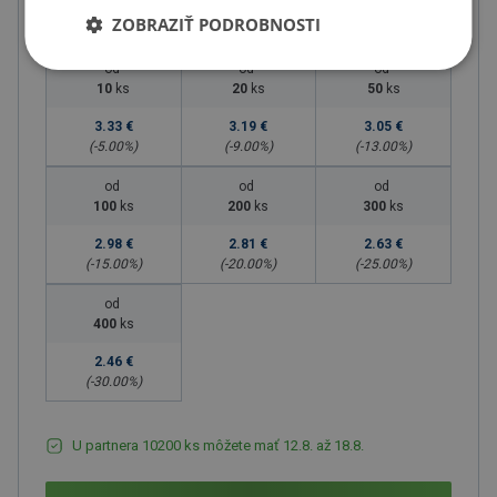
ZOBRAZIŤ PODROBNOSTI
Množstevné zľavy
od
od
od
10
ks
20
ks
50
ks
3.33 €
3.19 €
3.05 €
(-
5.00
%)
(-
9.00
%)
(-
13.00
%)
od
od
od
100
ks
200
ks
300
ks
2.98 €
2.81 €
2.63 €
(-
15.00
%)
(-
20.00
%)
(-
25.00
%)
od
400
ks
2.46 €
(-
30.00
%)
U partnera 10200 ks môžete mať 12.8. až 18.8.