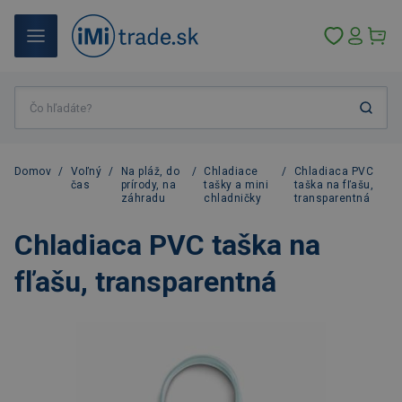
Domov
/
Voľný
/
Na pláž, do
/
Chladiace
/
Chladiaca PVC
čas
prírody, na
tašky a mini
taška na fľašu,
záhradu
chladničky
transparentná
Chladiaca PVC taška na
fľašu, transparentná