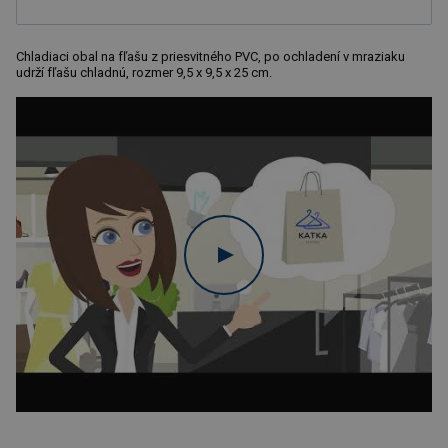
Chladiaci obal na fľašu z priesvitného PVC, po ochladení v mraziaku
udrží fľašu chladnú, rozmer 9,5 x 9,5 x 25 cm.