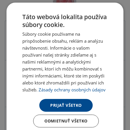
Táto webová lokalita používa
súbory cookie.
Farba
Súbory cookie používame na
prispôsobenie obsahu, reklám a analýzu
návštevnosti. Informácie o vašom
používaní našej stránky zdieľame aj s
našimi reklamnými a analytickými
partnermi, ktorí ich môžu kombinovať s
Kód produktu
F4300300PD2
inými informáciami, ktoré ste im poskytli
Farba
transparentná
alebo ktoré zhromaždili pri používaní ich
Materiál
PVC
služieb.
Zásady ochrany osobných údajov
Rozmery
9,5X9,5X25 CM
PRIJAŤ VŠETKO
3.51 €
ODMIETNUŤ VŠETKO
ks
4.32 € s DPH