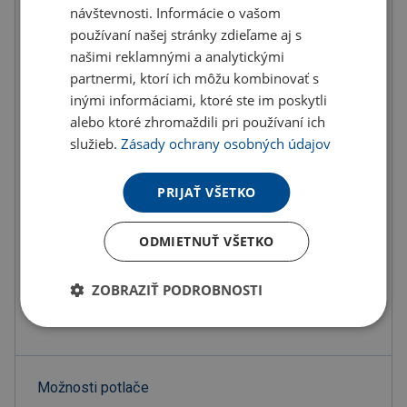
návštevnosti. Informácie o vašom
2.44 €
používaní našej stránky zdieľame aj s
ks
3.00 € s DPH
našimi reklamnými a analytickými
partnermi, ktorí ich môžu kombinovať s
Na sklade 1 ks môžete mať zajtra
inými informáciami, ktoré ste im poskytli
alebo ktoré zhromaždili pri používaní ich
Do košíka
služieb.
Zásady ochrany osobných údajov
Objednať s potlačou
PRIJAŤ VŠETKO
Doručenie
Možnosti doručenia »
ODMIETNUŤ VŠETKO
Osobný odber
Výdajné miesta »
ZOBRAZIŤ PODROBNOSTI
Pridať do obľúbených
Možnosti potlače