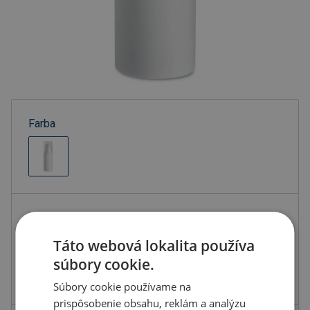
Farba
Kód produktu
F5501600PD2
Farba
biela
Táto webová lokalita používa
súbory cookie.
Materiál
Plast
Rozmery
10X3,2X2,8 CM
Súbory cookie používame na
prispôsobenie obsahu, reklám a analýzu